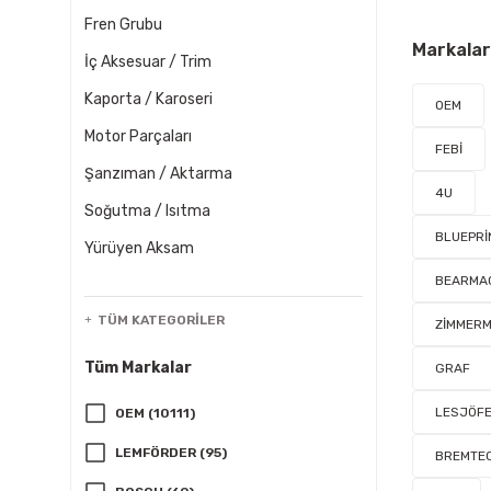
Fren Grubu
Markalar
İç Aksesuar / Trim
Kaporta / Karoseri
OEM
Motor Parçaları
FEBİ
Şanzıman / Aktarma
4U
Soğutma / Isıtma
BLUEPRİ
Yürüyen Aksam
BEARMA
TÜM KATEGORILER
ZİMMER
Tüm Markalar
GRAF
LESJÖF
OEM (10111)
LEMFÖRDER (95)
BREMTE