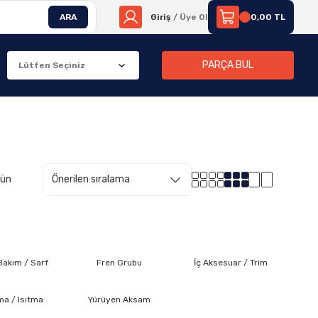
ARA
Giriş
/ Üye Ol
0,00 TL
PARÇA BUL
rün
 Bakım / Sarf
Fren Grubu
İç Aksesuar / Trim
a / Isıtma
Yürüyen Aksam