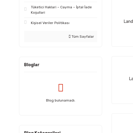
BLUEPRİNT (9)
Tüketici Haklari – Cayma – İptal İade
BORG WARNER (9)
Koşullari
Land
Kişisel Veriler Politikası
CORTECO (9)
ATE (8)
Tüm Sayfalar
AYD (8)
NRF (8)
Bloglar
OE (8)
TETİK (8)
L
TRW (8)
BEARMACH (7)
Blog bulunamadı.
GLAYCO (7)
MAGNETTİ MARELLİ (7)
BRITPART (6)