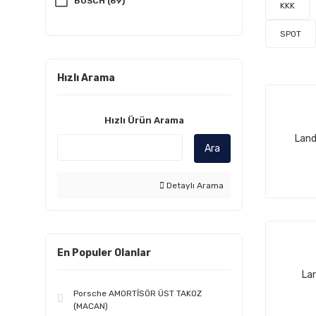
BOSCH (69)
KKK
ELRİNG (65)
SPOT
TEXTAR (44)
Hızlı Arama
MANN (38)
VALEO (35)
Hızlı Ürün Arama
BEHR (33)
Land
Ara
YAN SANAYİ (25)
FEBİ (24)
Detaylı Arama
TEKNOROT (22)
İNA (21)
En Populer Olanlar
HELLA (20)
La
NİSSENS (20)
Porsche AMORTİSÖR ÜST TAKOZ
FERODO (19)
(MACAN)