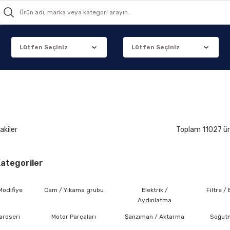
akiler
Toplam 11027 ü
 Kategoriler
Modifiye
Cam / Yıkama grubu
Elektrik /
Filtre /
Aydınlatma
aroseri
Motor Parçaları
Şanzıman / Aktarma
Soğutm