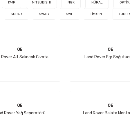
KWP
MITSUBISHI
NGK
NÜRAL
OPTİM
SUPAR
SWAG
SWF
TİMKEN
TUDOR
OE
OE
 Rover Alt Salıncak Civata
Land Rover Egr Soğutuc
OE
OE
nd Rover Yağ Seperatörü
Land Rover Balata Montaj