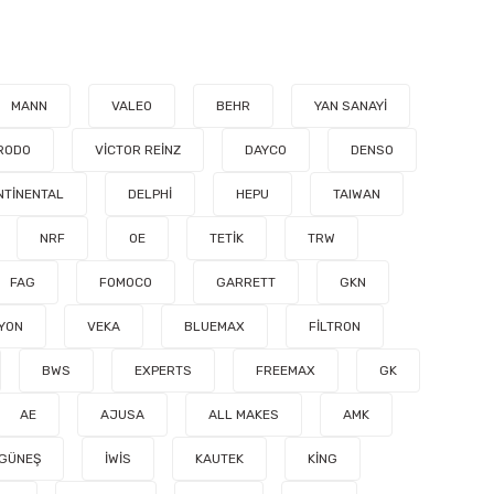
MANN
VALEO
BEHR
YAN SANAYİ
RODO
VİCTOR REİNZ
DAYCO
DENSO
NTİNENTAL
DELPHİ
HEPU
TAIWAN
NRF
OE
TETİK
TRW
FAG
FOMOCO
GARRETT
GKN
YON
VEKA
BLUEMAX
FİLTRON
BWS
EXPERTS
FREEMAX
GK
AE
AJUSA
ALL MAKES
AMK
GÜNEŞ
İWİS
KAUTEK
KİNG