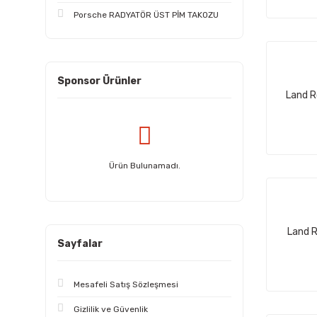
Porsche RADYATÖR ÜST PİM TAKOZU
VİCTOR REİNZ (19)
DAYCO (18)
DENSO (18)
Sponsor Ürünler
4U (17)
Land R
MAHLE (15)
ABECK (14)
Ürün Bulunamadı.
GATES (12)
PİERBURG (11)
CONTİNENTAL (10)
Land 
Sayfalar
DELPHİ (10)
HEPU (10)
Mesafeli Satış Sözleşmesi
TAIWAN (10)
Gizlilik ve Güvenlik