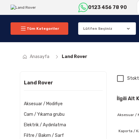
0123 456 78 90
Tüm Kategoriler
Anasayfa
Land Rover
Stokt
Land Rover
İlgili Alt
Aksesuar / Modifiye
Cam / Yıkama grubu
Aksesuar / 
Elektrik / Aydınlatma
Kaporta / K
Filtre / Bakım / Sarf