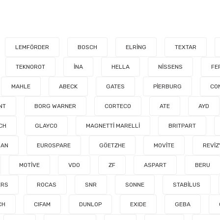
LEMFÖRDER
BOSCH
ELRİNG
TEXTAR
TEKNOROT
İNA
HELLA
NİSSENS
FE
MAHLE
ABECK
GATES
PİERBURG
CO
NT
BORG WARNER
CORTECO
ATE
AYD
CH
GLAYCO
MAGNETTİ MARELLİ
BRITPART
MAN
EUROSPARE
GÖETZHE
MOVİTE
REVİZ
MOTİVE
VDO
ZF
ASPART
BERU
ERS
ROCAS
SNR
SONNE
STABİLUS
CH
CIFAM
DUNLOP
EXIDE
GEBA