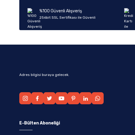
SONNE (2)
%100 Güvenli Alışveriş
256bit SSL Sertifikası ile Güvenli
STABİLUS (2)
AE (1)
AJUSA (1)
ALL MAKES (1)
AMK (1)
BREMTECH (1)
Adres bilgisi buraya gelecek.
CIFAM (1)
DUNLOP (1)
EXIDE (1)
GEBA (1)
E-Bülten Aboneliği
GÜNEŞ (1)