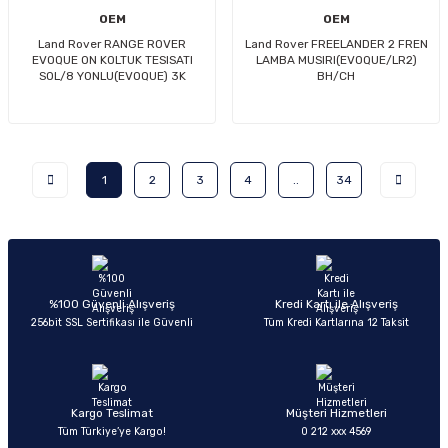
OEM
OEM
Land Rover RANGE ROVER
Land Rover FREELANDER 2 FREN
EVOQUE ON KOLTUK TESISATI
LAMBA MUSIRI(EVOQUE/LR2)
SOL/8 YONLU(EVOQUE) 3K
BH/CH
1
2
3
4
..
34
%100 Güvenli Alışveriş
Kredi Kartı ile Alışveriş
256bit SSL Sertifikası ile Güvenli
Tüm Kredi Kartlarına 12 Taksit
Kargo Teslimat
Müşteri Hizmetleri
Tüm Türkiye’ye Kargo!
0 212 xxx 4569