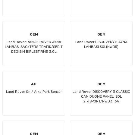
OEM
OEM
Land Rover RANGE ROVER AYNA
Land Rover DISCOVERY 5 AYNA
LAMBASI SAG/TERS TRAFIK/SERIT
LAMBASI SOL(NWD5)
DEGISIM BIRLESTIRME 3.0L
V6(VOGUE) FA
4U
OEM
Land Rover Ön / Arka Park Sensör
Land Rover DISCOVERY 3 CLASSIC
CAM DUGME PANELI SOL
2.7(SPORT/NWD3) 6A
OEM
OEM