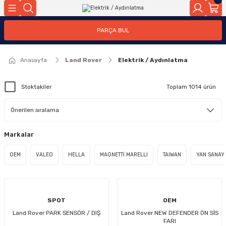
Geri Dön
PARÇA BUL
ar
Anasayfa
Land Rover
Elektrik / Aydınlatma
nleri
Stoktakiler
Toplam 1014 ürün
Markalar
OEM
VALEO
HELLA
MAGNETTİ MARELLİ
TAIWAN
YAN SANAYİ
SPOT
OEM
Land Rover PARK SENSÖR / DIŞ
Land Rover NEW DEFENDER ÖN SİS
FARI