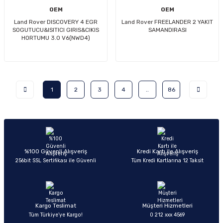
OEM
OEM
Land Rover DISCOVERY 4 EGR
Land Rover FREELANDER 2 YAKIT
SOGUTUCU&ISITICI GIRIS&CIKIS
SAMANDIRASI
HORTUMU 3.0 V6(NWD4)
1
2
3
4
..
86
%100 Güvenli Alışveriş
Kredi Kartı ile Alışveriş
256bit SSL Sertifikası ile Güvenli
Tüm Kredi Kartlarına 12 Taksit
Kargo Teslimat
Müşteri Hizmetleri
Tüm Türkiye’ye Kargo!
0 212 xxx 4569