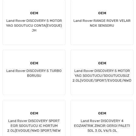
OEM
OEM
Land Rover DISCOVERY 5 MOTOR
Land Rover RANGE ROVER VELAR
YAG SOGUTUCU CONTA(EVOQUE)
NOX SENSORU
JH
OEM
OEM
Land Rover DISCOVERY 5 TURBO
Land Rover DISCOVERY 5 MOTOR
BORUSU
YAG SOGUTUCU/SOGUTUCUSUZ
2.0L(VOGUE/SPORT/EVOQUE/NWD
SPORT)
OEM
OEM
Land Rover DISCOVERY SPORT
Land Rover DISCOVERY 4
EGR SOGUTUCU IC HORTUM
EGZANTRIK ZINCIR GERGI PALETI
2.0L(EVOQUE/NWD SPORT/NEW
SOL 3.0L V6/5.0L
EVOQUE)
V8(VOGUE/SPORT/NWD4) AA/CA