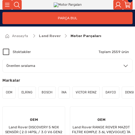
Geri Dön
PARÇA BUL
ar
Anasayfa
Land Rover
Motor Parçaları
nleri
Stoktakiler
Toplam 2559 ürün
Markalar
OEM
ELRİNG
BOSCH
İNA
VİCTOR REİNZ
DAYCO
DENS
OEM
OEM
Land Rover DISCOVERY 5 NOX
Land Rover RANGE ROVER MAZOT
SENSÖR ( 2.0 I4PSL / 3.0 V6 GEN2
FILTRE KOMPLE 3.6L V8(VOGUE) 7A