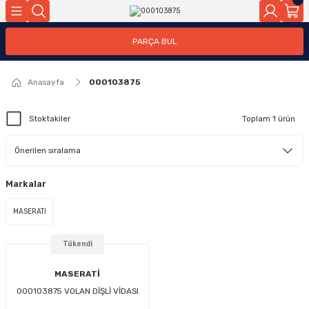
Geri Dön
PARÇA BUL
ar
Anasayfa
000103875
nleri
Stoktakiler
Toplam 1 ürün
Markalar
MASERATİ
Tükendi
MASERATİ
000103875 VOLAN DİŞLİ VİDASI