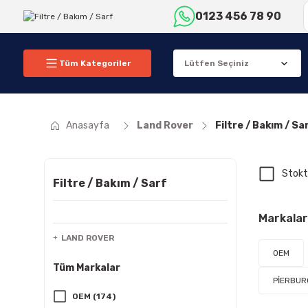
0123 456 78 90
Tüm Kategoriler
Anasayfa
Land Rover
Filtre / Bakım / Sa
Stokt
Filtre / Bakım / Sarf
Markalar
LAND ROVER
OEM
Tüm Markalar
PİERBUR
OEM (174)