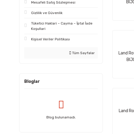
BIJ
Mesafeli Satış Sözleşmesi
Gizlilik ve Güvenlik
Tüketici Haklari – Cayma – İptal İade
Koşullari
Kişisel Veriler Politikası
Land Ro
Tüm Sayfalar
BIJ
Bloglar
Land Ro
Blog bulunamadı.
KLIPS