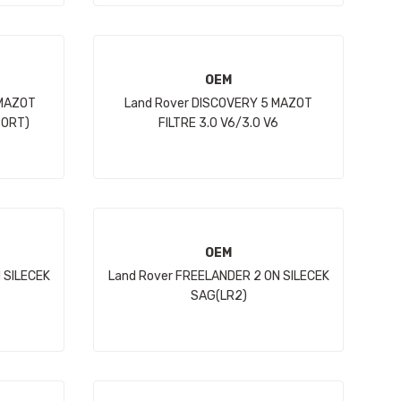
OEM
 MAZOT
Land Rover DISCOVERY 5 MAZOT
PORT)
FILTRE 3.0 V6/3.0 V6
D(VOGUE/SPORT/NWD4)
OEM
 SILECEK
Land Rover FREELANDER 2 ON SILECEK
SAG(LR2)