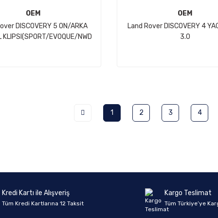
OEM
OEM
Rover DISCOVERY 5 ON/ARKA
Land Rover DISCOVERY 4 YAG
L KLIPSI(SPORT/EVOQUE/NWD
3.0
SPORT/NWD5)
V6(VOGUE/SPORT/VELAR/N
1
2
3
4
Kredi Kartı ile Alışveriş
Kargo Teslimat
Tüm Kredi Kartlarına 12 Taksit
Tüm Türkiye’ye Kar