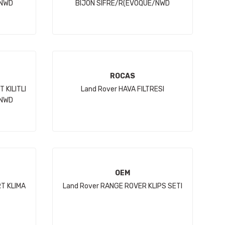
/NWD
BIJON SIFRE/R(EVOQUE/NWD
SPORT/VELAR) JH
ROCAS
 KILITLI
Land Rover HAVA FILTRESI
/NWD
OEM
T KLIMA
Land Rover RANGE ROVER KLIPS SETI