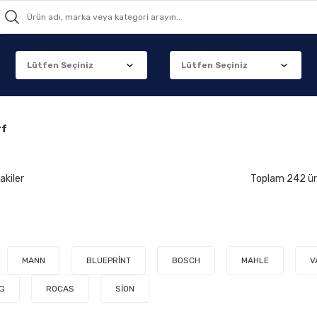
rf
akiler
Toplam 242 ü
MANN
BLUEPRİNT
BOSCH
MAHLE
V
G
ROCAS
SİON