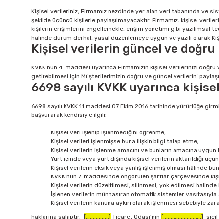
Kişisel verileriniz, Firmamız nezdinde yer alan veri tabanında ve s
şekilde üçüncü kişilerle paylaşılmayacaktır. Firmamız, kişisel veriler
kişilerin erişimlerini engellemekle, erişim yönetimi gibi yazılımsal t
halinde durum derhal, yasal düzenlemeye uygun ve yazılı olarak Kişis
Kişisel verilerin güncel ve doğru
KVKK’nun 4. maddesi uyarınca Firmamızın kişisel verilerinizi doğr
getirebilmesi için Müşterilerimizin doğru ve güncel verilerini pay
6698 sayılı KVKK uyarınca kişisel
6698 sayılı KVKK 11.maddesi 07 Ekim 2016 tarihinde yürürlüğe girmiş o
başvurarak kendisiyle ilgili;
Kişisel veri işlenip işlenmediğini öğrenme,
Kişisel verileri işlenmişse buna ilişkin bilgi talep etme,
Kişisel verilerin işlenme amacını ve bunların amacına uygun k
Yurt içinde veya yurt dışında kişisel verilerin aktarıldığı üçünc
Kişisel verilerin eksik veya yanlış işlenmiş olması hâlinde bu
KVKK’nun 7. maddesinde öngörülen şartlar çerçevesinde kişis
Kişisel verilerin düzeltilmesi, silinmesi, yok edilmesi halinde b
İşlenen verilerin münhasıran otomatik sistemler vasıtasıyla a
Kişisel verilerin kanuna aykırı olarak işlenmesi sebebiyle za
haklarına sahiptir.
[................]
Ticaret Odası’nın
[..........................]
sicil