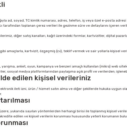
li
a ad, soyad, TC kimlik numarası, adres, telefon, iş veya özel e-posta adresi gibi 
yıcı tarafından toplanan çerez verileri ile gezinme süre ve detaylarını içeren veri
imiz, diğer satış kanalları, kağıt üzerindeki formlar, kartvizitler, dijital pazarl
ibi amaçlarla, kartvizit, özgeçmiş (cv), teklif vermek ve sair yollarla kişisel ver
log, yarışma, anket, oyun, kampanya ve benzeri amaçlı kullanılan (mikro) web si
iler, sosyal medya platformlarından paylaşıma açık profil ve verilerden; işlene
e edilen kişisel verileriniz
lektronik ileti izni, ürün / hizmet satın alma ve diğer şekillerde hukuka uygun ol
r.
ktarılması
 üzere, yukarıda sayılan yöntemlerden herhangi birisi ile toplanmış kişisel ve
akredite edilen ve kişisel verilerin korunması hususunda yeterli korumanın bulun
korunması