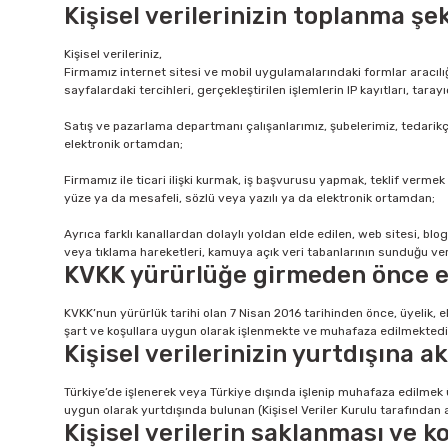
Kişisel verilerinizin toplanma şek
Kişisel verileriniz,
Firmamız internet sitesi ve mobil uygulamalarındaki formlar aracılığıyl
sayfalardaki tercihleri, gerçekleştirilen işlemlerin IP kayıtları, tara
Satış ve pazarlama departmanı çalışanlarımız, şubelerimiz, tedarikçiler
elektronik ortamdan;
Firmamız ile ticari ilişki kurmak, iş başvurusu yapmak, teklif vermek g
yüze ya da mesafeli, sözlü veya yazılı ya da elektronik ortamdan;
Ayrıca farklı kanallardan dolaylı yoldan elde edilen, web sitesi, b
veya tıklama hareketleri, kamuya açık veri tabanlarının sunduğu ver
KVKK yürürlüğe girmeden önce eld
KVKK’nun yürürlük tarihi olan 7 Nisan 2016 tarihinden önce, üyelik, e
şart ve koşullara uygun olarak işlenmekte ve muhafaza edilmektedi
Kişisel verilerinizin yurtdışına a
Türkiye’de işlenerek veya Türkiye dışında işlenip muhafaza edilmek
uygun olarak yurtdışında bulunan (Kişisel Veriler Kurulu tarafından 
Kişisel verilerin saklanması ve 