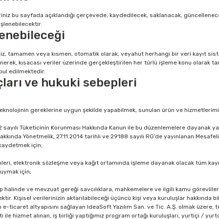
eriniz bu sayfada açıklandığı çerçevede; kaydedilecek, saklanacak, güncellenece
şlenebilecektir.
şlenebileceği
eriniz, tamamen veya kısmen, otomatik olarak, veyahut herhangi bir veri kayıt si
nerek, kısacası veriler üzerinde gerçekleştirilen her türlü işleme konu olarak t
abul edilmektedir.
çları ve hukuki sebepleri
eknolojinin gereklerine uygun şekilde yapabilmek, sunulan ürün ve hizmetlerimizi
 sayılı Tüketicinin Korunması Hakkında Kanun ile bu düzenlemelere dayanak yap
Hakkında Yönetmelik, 27.11.2014 tarihli ve 29188 sayılı RG’de yayınlanan Mesafe
i kaydetmek için;
leri, elektronik sözleşme veya kağıt ortamında işleme dayanak olacak tüm kayı
 uymak için;
 halinde ve mevzuat gereği savcılıklara, mahkemelere ve ilgili kamu görevlileri
ktir. Kişisel verilerinizin aktarılabileceği üçüncü kişi veya kuruluşlar hakkında b
ın e-ticaret altyapısını sağlayan IdeaSoft Yazılım San. ve Tic. A.Ş. olmak üzere, teda
ile hizmet alınan, iş birliği yaptığımız program ortağı kuruluşları, yurtiçi / yurtdı