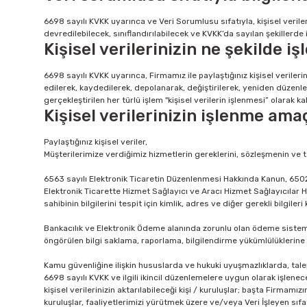
6698 sayılı KVKK uyarınca ve Veri Sorumlusu sıfatıyla, kişisel veril
devredilebilecek, sınıflandırılabilecek ve KVKK’da sayılan şekillerde i
Kişisel verilerinizin ne şekilde i
6698 sayılı KVKK uyarınca, Firmamız ile paylaştığınız kişisel veril
edilerek, kaydedilerek, depolanarak, değiştirilerek, yeniden düzenle
gerçekleştirilen her türlü işlem "kişisel verilerin işlenmesi” olarak k
Kişisel verilerinizin işlenme ama
Paylaştığınız kişisel veriler,
Müşterilerimize verdiğimiz hizmetlerin gereklerini, sözleşmenin ve t
6563 sayılı Elektronik Ticaretin Düzenlenmesi Hakkında Kanun, 6502
Elektronik Ticarette Hizmet Sağlayıcı ve Aracı Hizmet Sağlayıcılar 
sahibinin bilgilerini tespit için kimlik, adres ve diğer gerekli bilgiler
Bankacılık ve Elektronik Ödeme alanında zorunlu olan ödeme sistem
öngörülen bilgi saklama, raporlama, bilgilendirme yükümlülüklerine
Kamu güvenliğine ilişkin hususlarda ve hukuki uyuşmazlıklarda, talep
6698 sayılı KVKK ve ilgili ikincil düzenlemelere uygun olarak işlenece
kişisel verilerinizin aktarılabileceği kişi / kuruluşlar; başta Firmamız
kuruluşlar, faaliyetlerimizi yürütmek üzere ve/veya Veri İşleyen sıfatı 