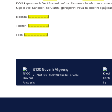
KVKK kapsamında Veri Sorumlusu’dur. Firmamız tarafından atanacak V
Kişisel Veri Sahipleri, sorularını, görüşlerini veya taleplerini aşağıda
E.posta:
[.........................]
Telefon:
[.........................]
Faks:
[.............................]
%100 Güvenli Alışveriş
256bit SSL Sertifikası ile Güvenli