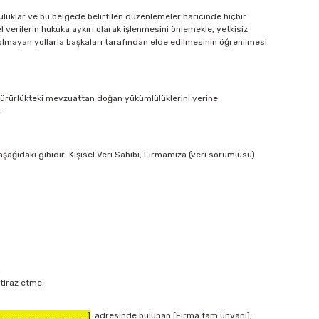
uluklar ve bu belgede belirtilen düzenlemeler haricinde hiçbir
l verilerin hukuka aykırı olarak işlenmesini önlemekle, yetkisiz
al olmayan yollarla başkaları tarafından elde edilmesinin öğrenilmesi
ürürlükteki mevzuattan doğan yükümlülüklerini yerine
.
şağıdaki gibidir: Kişisel Veri Sahibi, Firmamıza (veri sorumlusu)
,
itiraz etme,
.........................................]
adresinde bulunan [Firma tam ünvanı],