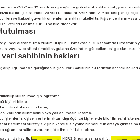
istemlerde KVKK’nun 12. maddesi gereğince gizli olarak saklanacak; yasal zorunl
inizin barındığı sistemleri ve veri tabanlarını, KVKK’nun 12. Maddesi gereği kişise
edbirleri ve fiziksel güvenlik önlemleri almakla mükelleftir. Kişisel verilerin yas
el Verileri Koruma Kurulu’na bildirilecektir.
 tutulması
u ve güncel olarak tutma yükümlülüğü bulunmaktadır. Bu kapsamda Firmamızın y
laşması veya web sitesi / mobil uygulama üzerinden güncellemesi gerekmektedir
 veri sahibinin hakları
lup ilgili madde gereğince, Kişisel Veri Sahibi’nin bu tarihten sonraki hakları a
ullanılıp kullanılmadığını öğrenme,
ü kişileri bilme,
nların düzeltilmesini isteme,
el verilerin silinmesini veya yok edilmesini isteme,
u işlemlerin, kişisel verilerin aktarıldığı üçüncü kişilere de bildirilmesini isteme
naliz edilmesi suretiyle kişinin kendisi aleyhine bir sonucun ortaya çıkmasına 
rara uğraması hâlinde zararın giderilmesini talep etme,
 sayısında kayıtlı,
[.............................]
MERSİS numarasına sahip,
[..............................