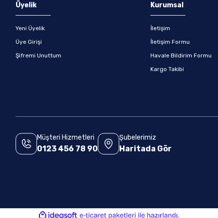
Üyelik
Kurumsal
Yeni Üyelik
İletişim
Üye Girişi
İletişim Formu
Şifremi Unuttum
Havale Bildirim Formu
Kargo Takibi
Müşteri Hizmetleri
Şubelerimiz
0123 456 78 90
Haritada Gör
ile
ideasoft
e-