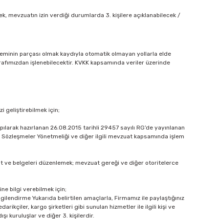
k, mevzuatın izin verdiği durumlarda 3. kişilere açıklanabilecek /
steminin parçası olmak kaydıyla otomatik olmayan yollarla elde
arafımızdan işlenebilecektir. KVKK kapsamında veriler üzerinde
 geliştirebilmek için;
ılarak hazırlanan 26.08.2015 tarihli 29457 sayılı RG’de yayınlanan
li Sözleşmeler Yönetmeliği ve diğer ilgili mevzuat kapsamında işlem
t ve belgeleri düzenlemek; mevzuat gereği ve diğer otoritelerce
ne bilgi verebilmek için;
ilgilendirme Yukarıda belirtilen amaçlarla, Firmamız ile paylaştığınız
rikçiler, kargo şirketleri gibi sunulan hizmetler ile ilgili kişi ve
şı kuruluşlar ve diğer 3. kişilerdir.