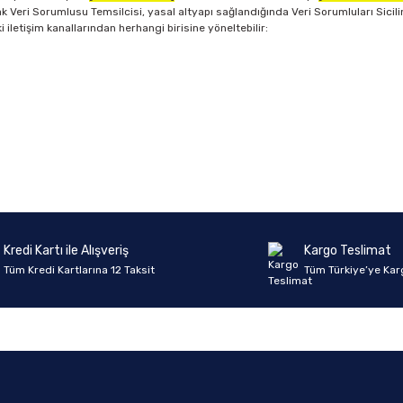
eri Sorumlusu Temsilcisi, yasal altyapı sağlandığında Veri Sorumluları Sicili
ki iletişim kanallarından herhangi birisine yöneltebilir:
Kredi Kartı ile Alışveriş
Kargo Teslimat
Tüm Kredi Kartlarına 12 Taksit
Tüm Türkiye’ye Kar