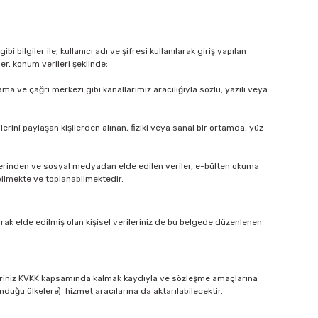
bilgiler ile; kullanıcı adı ve şifresi kullanılarak giriş yapılan
ler, konum verileri şeklinde;
ama ve çağrı merkezi gibi kanallarımız aracılığıyla sözlü, yazılı veya
ilerini paylaşan kişilerden alınan, fiziki veya sanal bir ortamda, yüz
telerinden ve sosyal medyadan elde edilen veriler, e-bülten okuma
bilmekte ve toplanabilmektedir.
arak elde edilmiş olan kişisel verileriniz de bu belgede düzenlenen
rileriniz KVKK kapsamında kalmak kaydıyla ve sözleşme amaçlarına
duğu ülkelere) hizmet aracılarına da aktarılabilecektir.