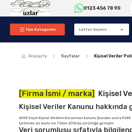
0123 456 78 90
Tüm Kategoriler
Anasayfa
Sayfalar
Kişisel Veriler Pol
[Firma İsmi / marka]
Kişisel Ve
Kişisel Veriler Kanunu hakkında 
6698 Sayılı Kişisel Verilerin Korunması Kanunu (bundan sonra KVKK ol
tarihinde, bir kısmı ise 7 Ekim 2016’da yürürlüğe girmiştir.
Veri sorumlusu sıfatıyla bilgile