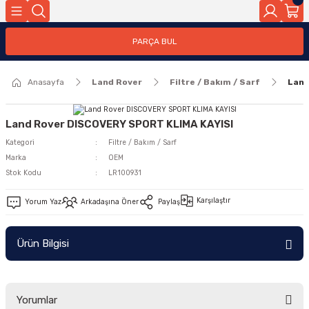
Geri Dön
PARÇA BUL
ar
Anasayfa
Land Rover
Filtre / Bakım / Sarf
Land
nleri
Land Rover DISCOVERY SPORT KLIMA KAYISI
Kategori
Filtre / Bakım / Sarf
Marka
OEM
Stok Kodu
LR100931
Karşılaştır
Yorum Yaz
Arkadaşına Öner
Paylaş
Ürün Bilgisi
Yorumlar