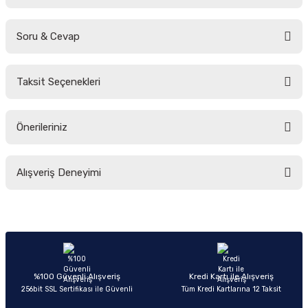
Soru & Cevap
Bu ürüne ilk yorumu siz yapın!
Taksit Seçenekleri
Yorum Yaz
Ürün hakkında henüz soru sorulmamış.
Önerileriniz
Soru Sor
Bu ürünün fiyat bilgisi, resim, ürün açıklamalarında ve diğer konularda
Alışveriş Deneyimi
yetersiz gördüğünüz noktaları öneri formunu kullanarak tarafımıza
iletebilirsiniz.
Görüş ve önerileriniz için teşekkür ederiz.
Sitemize ilk yorumu siz yapın!
Ürün resmi kalitesiz, bozuk veya görüntülenemiyor.
Ürün açıklamasında eksik bilgiler bulunuyor.
Deneyimini Paylaş
Ürün bilgilerinde hatalar bulunuyor.
%100 Güvenli Alışveriş
Kredi Kartı ile Alışveriş
256bit SSL Sertifikası ile Güvenli
Tüm Kredi Kartlarına 12 Taksit
Ürün fiyatı diğer sitelerden daha pahalı.