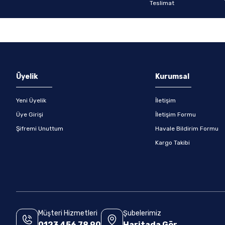
Gönder
Üyelik
Kurumsal
Yeni Üyelik
İletişim
Üye Girişi
İletişim Formu
Şifremi Unuttum
Havale Bildirim Formu
Kargo Takibi
Müşteri Hizmetleri
Şubelerimiz
0123 456 78 90
Haritada Gör