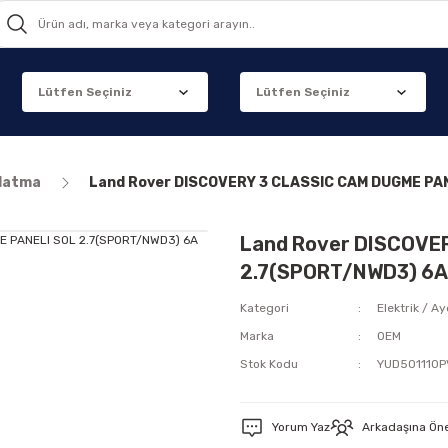
nlatma
Land Rover DISCOVERY 3 CLASSIC CAM DUGME PA
Land Rover DISCOVE
2.7(SPORT/NWD3) 6A
Kategori
Elektrik / A
Marka
OEM
Stok Kodu
YUD501110
Yorum Yaz
Arkadaşına Ön