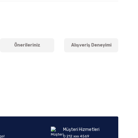
Önerileriniz
Alışveriş Deneyimi
iletebilirsiniz.
Müşteri Hizmetleri
go!
0 212 xxx 4569