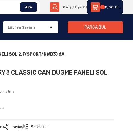
ARA
Giriş
/ Üye Ol
0,00 TL
PARÇA BUL
NELI SOL 2.7(SPORT/NWD3) 6A
RY 3 CLASSIC CAM DUGME PANELI SOL
ydınlatma
PVJ
Karşılaştır
er
Paylaş