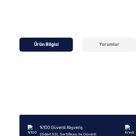
Ürün Bilgisi
Yorumlar
Bu ürünün fiyat bilgisi, resim, ürün açıklamalarında ve diğer k
Görüş ve önerileriniz için teşekkür ederiz.
Ürün resmi kalitesiz, bozuk veya görüntülenemiyor.
Ürün açıklamasında eksik bilgiler bulunuyor.
Ürün bilgilerinde hatalar bulunuyor.
%100 Güvenli Alışveriş
Ürün fiyatı diğer sitelerden daha pahalı.
256bit SSL Sertifikası ile Güvenli