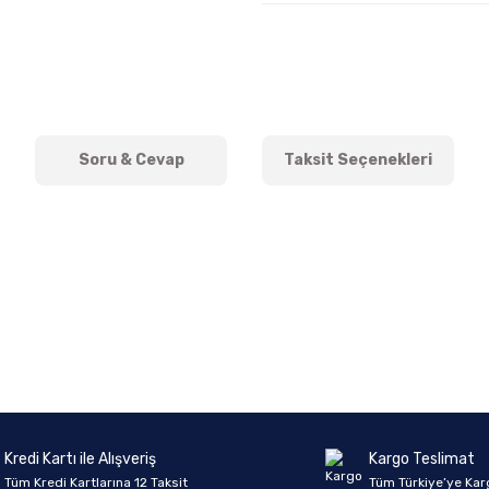
Soru & Cevap
Taksit Seçenekleri
onularda yetersiz gördüğünüz noktaları öneri formunu kullanarak tarafımıza 
Ürün hakkında henüz soru sorulmamış.
Bu ürüne ilk yorumu siz yapın!
Sitemize ilk yorumu siz yapın!
Deneyimini Paylaş
Yorum Yaz
Soru Sor
Kredi Kartı ile Alışveriş
Kargo Teslimat
Tüm Kredi Kartlarına 12 Taksit
Tüm Türkiye’ye Kar