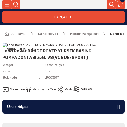
Geri Dön
PARÇA BUL
ar
Anasayfa
Land Rover
Motor Parçaları
Land Ro
nleri
Land Rover RANGE ROVER YUKSEK BASINC
POMPACONTASI 3.6L V8(VOGUE/SPORT)
Kategori
Motor Parçaları
Marka
OEM
Stok Kodu
LR003877
Karşılaştır
Yorum Yaz
Arkadaşına Öner
Paylaş
Ürün Bilgisi