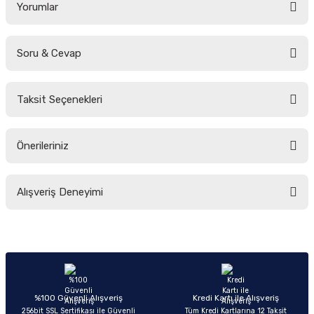
Yorumlar
Soru & Cevap
Bu ürüne ilk yorumu siz yapın!
Taksit Seçenekleri
Yorum Yaz
Ürün hakkında henüz soru sorulmamış.
Önerileriniz
Soru Sor
Bu ürünün fiyat bilgisi, resim, ürün açıklamalarında ve diğer konularda
Alışveriş Deneyimi
yetersiz gördüğünüz noktaları öneri formunu kullanarak tarafımıza
iletebilirsiniz.
Görüş ve önerileriniz için teşekkür ederiz.
Sitemize ilk yorumu siz yapın!
Ürün resmi kalitesiz, bozuk veya görüntülenemiyor.
Ürün açıklamasında eksik bilgiler bulunuyor.
Deneyimini Paylaş
Ürün bilgilerinde hatalar bulunuyor.
%100 Güvenli Alışveriş
Kredi Kartı ile Alışveriş
256bit SSL Sertifikası ile Güvenli
Tüm Kredi Kartlarına 12 Taksit