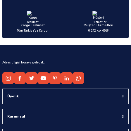
Ürün fiyatı diğer sitelerden daha pahalı.
Bu ürüne benzer farklı alternatifler olmalı.
Kargo Teslimat
Müşteri Hizmetleri
Tüm Türkiye’ye Kargo!
0 212 xxx 4569
Gönder
Adres bilgisi buraya gelecek.
Üyelik
Kurumsal