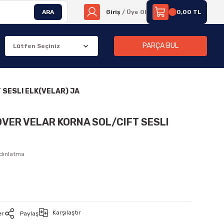
ARA
Giriş
/ Üye Ol
0,00 TL
PARÇA BUL
 SESLI ELK(VELAR) JA
OVER VELAR KORNA SOL/CIFT SESLI
ydınlatma
Karşılaştır
er
Paylaş