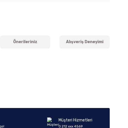
Önerileriniz
Alışveriş Deneyimi
iletebilirsiniz.
Müşteri Hizmetleri
go!
0 212 xxx 4569