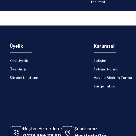
Gönder
Üyelik
Kurumsal
Yeni Üyelik
İletişim
Üye Girişi
İletişim Formu
Şifremi Unuttum
Havale Bildirim Formu
Kargo Takibi
Müşteri Hizmetleri
Şubelerimiz
0123 456 78 90
Haritada Gör