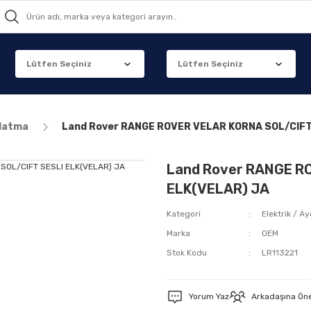
nlatma
Land Rover RANGE ROVER VELAR KORNA SOL/CIFT
Land Rover RANGE R
ELK(VELAR) JA
Kategori
Elektrik / A
Marka
OEM
Stok Kodu
LR113221
Yorum Yaz
Arkadaşına Ön