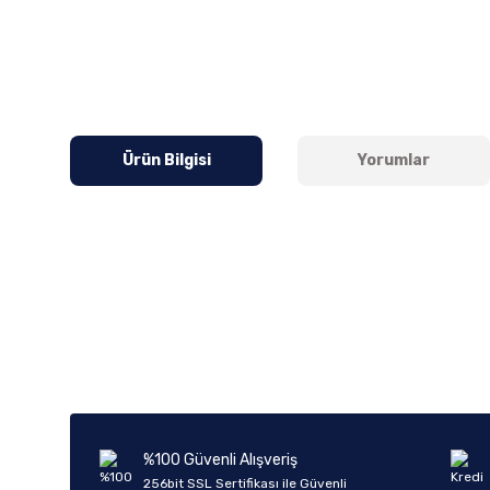
Ürün Bilgisi
Yorumlar
Bu ürünün fiyat bilgisi, resim, ürün açıklamalarında ve diğer k
Görüş ve önerileriniz için teşekkür ederiz.
Ürün resmi kalitesiz, bozuk veya görüntülenemiyor.
Ürün açıklamasında eksik bilgiler bulunuyor.
Ürün bilgilerinde hatalar bulunuyor.
%100 Güvenli Alışveriş
Ürün fiyatı diğer sitelerden daha pahalı.
256bit SSL Sertifikası ile Güvenli