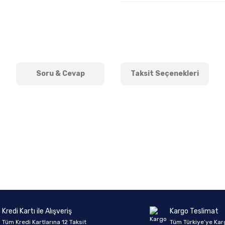
Soru & Cevap
Taksit Seçenekleri
onularda yetersiz gördüğünüz noktaları öneri formunu kullanarak tarafımıza 
Ürün hakkında henüz soru sorulmamış.
Bu ürüne ilk yorumu siz yapın!
Sitemize ilk yorumu siz yapın!
Deneyimini Paylaş
Yorum Yaz
Soru Sor
Kredi Kartı ile Alışveriş
Kargo Teslimat
Tüm Kredi Kartlarına 12 Taksit
Tüm Türkiye’ye Kar