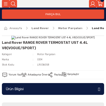
Geri Dön
PARÇA BUL
ar
Anasayfa
Land Rover
Motor Parçaları
Land Ro
nleri
Land Rover RANGE ROVER TERMOSTAT UST 4.4L
V8(VOGUE/SPORT)
Kategori
Motor Parçaları
Marka
OEM
Stok Kodu
LR036058
Karşılaştır
Yorum Yaz
Arkadaşına Öner
Paylaş
Ürün Bilgisi