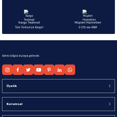
Ürün fiyatı diğer sitelerden daha pahalı.
Bu ürüne benzer farklı alternatifler olmalı.
Kargo Teslimat
Müşteri Hizmetleri
Tüm Türkiye’ye Kargo!
0 212 xxx 4569
Gönder
Adres bilgisi buraya gelecek.
Üyelik
Kurumsal