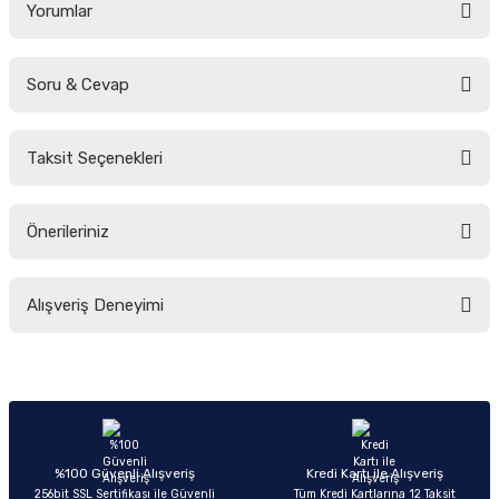
Yorumlar
Soru & Cevap
Bu ürüne ilk yorumu siz yapın!
Taksit Seçenekleri
Yorum Yaz
Ürün hakkında henüz soru sorulmamış.
Önerileriniz
Soru Sor
Bu ürünün fiyat bilgisi, resim, ürün açıklamalarında ve diğer konularda
Alışveriş Deneyimi
yetersiz gördüğünüz noktaları öneri formunu kullanarak tarafımıza
iletebilirsiniz.
Görüş ve önerileriniz için teşekkür ederiz.
Sitemize ilk yorumu siz yapın!
Ürün resmi kalitesiz, bozuk veya görüntülenemiyor.
Ürün açıklamasında eksik bilgiler bulunuyor.
Deneyimini Paylaş
Ürün bilgilerinde hatalar bulunuyor.
%100 Güvenli Alışveriş
Kredi Kartı ile Alışveriş
256bit SSL Sertifikası ile Güvenli
Tüm Kredi Kartlarına 12 Taksit