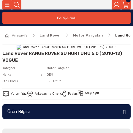
Geri Dön
PARÇA BUL
ar
Anasayfa
Land Rover
Motor Parçaları
Land Rov
nleri
Land Rover RANGE ROVER SU HORTUMU 5,0 ( 2010-12)
VOGUE
Kategori
Motor Parçaları
Marka
OEM
Stok Kodu
LR017359
Karşılaştır
Yorum Yaz
Arkadaşına Öner
Paylaş
Ürün Bilgisi