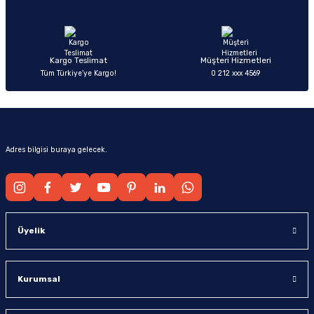
Ürün fiyatı diğer sitelerden daha pahalı.
Bu ürüne benzer farklı alternatifler olmalı.
Kargo Teslimat
Müşteri Hizmetleri
Tüm Türkiye’ye Kargo!
0 212 xxx 4569
Gönder
Adres bilgisi buraya gelecek.
Üyelik
Kurumsal