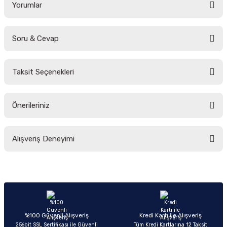
Yorumlar
Soru & Cevap
Bu ürüne ilk yorumu siz yapın!
Taksit Seçenekleri
Yorum Yaz
Ürün hakkında henüz soru sorulmamış.
Önerileriniz
Soru Sor
Bu ürünün fiyat bilgisi, resim, ürün açıklamalarında ve diğer konularda
Alışveriş Deneyimi
yetersiz gördüğünüz noktaları öneri formunu kullanarak tarafımıza
iletebilirsiniz.
Görüş ve önerileriniz için teşekkür ederiz.
Sitemize ilk yorumu siz yapın!
Ürün resmi kalitesiz, bozuk veya görüntülenemiyor.
Ürün açıklamasında eksik bilgiler bulunuyor.
Deneyimini Paylaş
Ürün bilgilerinde hatalar bulunuyor.
%100 Güvenli Alışveriş
Kredi Kartı ile Alışveriş
256bit SSL Sertifikası ile Güvenli
Tüm Kredi Kartlarına 12 Taksit