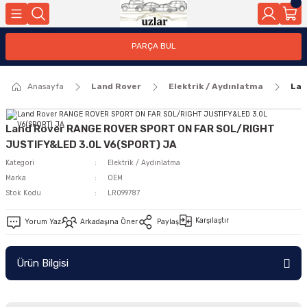
Geri Dön
PARÇA BUL
ar
Anasayfa
Land Rover
Elektrik / Aydınlatma
Lan
nleri
Land Rover RANGE ROVER SPORT ON FAR SOL/RIGHT
JUSTIFY&LED 3.0L V6(SPORT) JA
Kategori
Elektrik / Aydınlatma
Marka
OEM
Stok Kodu
LR099787
Karşılaştır
Yorum Yaz
Arkadaşına Öner
Paylaş
Ürün Bilgisi