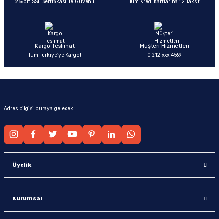
256bit SSL Sertifikası ile Güvenli
Tüm Kredi Kartlarına 12 Taksit
Ürün fiyatı diğer sitelerden daha pahalı.
Bu ürüne benzer farklı alternatifler olmalı.
Kargo Teslimat
Müşteri Hizmetleri
Tüm Türkiye’ye Kargo!
0 212 xxx 4569
Gönder
Adres bilgisi buraya gelecek.
Üyelik
Kurumsal