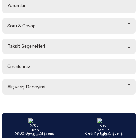
Yorumlar
Soru & Cevap
Bu ürüne ilk yorumu siz yapın!
Taksit Seçenekleri
Yorum Yaz
Ürün hakkında henüz soru sorulmamış.
Önerileriniz
Soru Sor
Bu ürünün fiyat bilgisi, resim, ürün açıklamalarında ve diğer konularda
Alışveriş Deneyimi
yetersiz gördüğünüz noktaları öneri formunu kullanarak tarafımıza
iletebilirsiniz.
Görüş ve önerileriniz için teşekkür ederiz.
Sitemize ilk yorumu siz yapın!
Ürün resmi kalitesiz, bozuk veya görüntülenemiyor.
Ürün açıklamasında eksik bilgiler bulunuyor.
Deneyimini Paylaş
Ürün bilgilerinde hatalar bulunuyor.
%100 Güvenli Alışveriş
Kredi Kartı ile Alışveriş