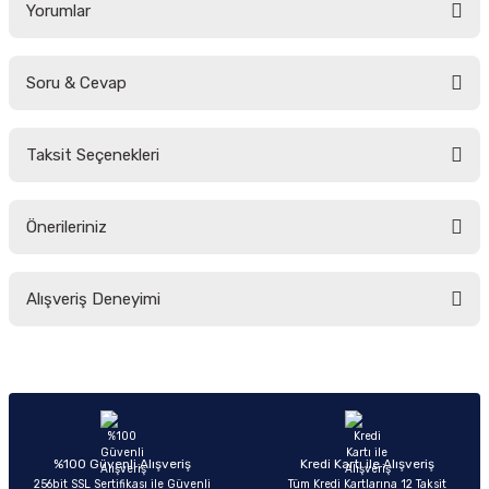
Yorumlar
Soru & Cevap
Bu ürüne ilk yorumu siz yapın!
Taksit Seçenekleri
Yorum Yaz
Ürün hakkında henüz soru sorulmamış.
Önerileriniz
Soru Sor
Bu ürünün fiyat bilgisi, resim, ürün açıklamalarında ve diğer konularda
Alışveriş Deneyimi
yetersiz gördüğünüz noktaları öneri formunu kullanarak tarafımıza
iletebilirsiniz.
Görüş ve önerileriniz için teşekkür ederiz.
Sitemize ilk yorumu siz yapın!
Ürün resmi kalitesiz, bozuk veya görüntülenemiyor.
Ürün açıklamasında eksik bilgiler bulunuyor.
Deneyimini Paylaş
Ürün bilgilerinde hatalar bulunuyor.
%100 Güvenli Alışveriş
Kredi Kartı ile Alışveriş
256bit SSL Sertifikası ile Güvenli
Tüm Kredi Kartlarına 12 Taksit