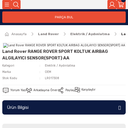
Geri Dön
PARÇA BUL
ar
Anasayfa
Land Rover
Elektrik / Aydınlatma
Lan
nleri
Land Rover RANGE ROVER SPORT KOLTUK AIRBAG
ALGILAYICI SENSOR(SPORT) AA
Kategori
Elektrik / Aydınlatma
Marka
OEM
Stok Kodu
LR017308
Karşılaştır
Yorum Yaz
Arkadaşına Öner
Paylaş
Ürün Bilgisi