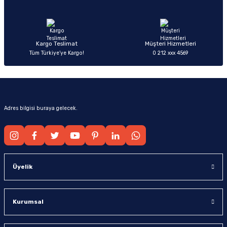
Ürün fiyatı diğer sitelerden daha pahalı.
Bu ürüne benzer farklı alternatifler olmalı.
Kargo Teslimat
Müşteri Hizmetleri
Tüm Türkiye’ye Kargo!
0 212 xxx 4569
Gönder
Adres bilgisi buraya gelecek.
Üyelik
Kurumsal