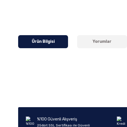
Ürün Bilgisi
Yorumlar
Bu ürünün fiyat bilgisi, resim, ürün açıklamalarında ve diğer k
Görüş ve önerileriniz için teşekkür ederiz.
Ürün resmi kalitesiz, bozuk veya görüntülenemiyor.
Ürün açıklamasında eksik bilgiler bulunuyor.
Ürün bilgilerinde hatalar bulunuyor.
%100 Güvenli Alışveriş
Ürün fiyatı diğer sitelerden daha pahalı.
256bit SSL Sertifikası ile Güvenli