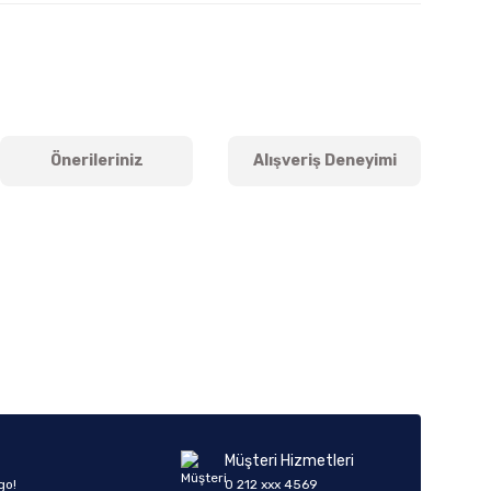
Önerileriniz
Alışveriş Deneyimi
iletebilirsiniz.
Müşteri Hizmetleri
go!
0 212 xxx 4569