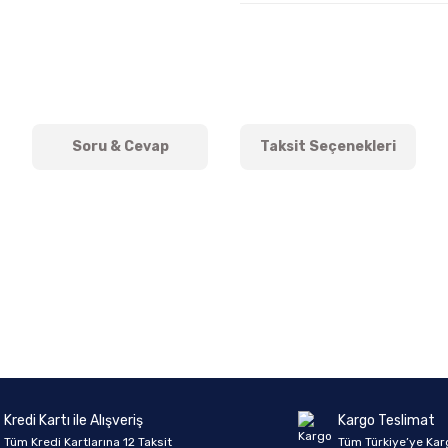
Soru & Cevap
Taksit Seçenekleri
onularda yetersiz gördüğünüz noktaları öneri formunu kullanarak tarafımıza 
Ürün hakkında henüz soru sorulmamış.
Bu ürüne ilk yorumu siz yapın!
Sitemize ilk yorumu siz yapın!
Deneyimini Paylaş
Yorum Yaz
Soru Sor
Kredi Kartı ile Alışveriş
Kargo Teslimat
Tüm Kredi Kartlarına 12 Taksit
Tüm Türkiye’ye Kar