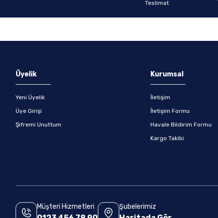
Gönder
Üyelik
Kurumsal
Yeni Üyelik
İletişim
Üye Girişi
İletişim Formu
Şifremi Unuttum
Havale Bildirim Formu
Kargo Takibi
Müşteri Hizmetleri
Şubelerimiz
0123 456 78 90
Haritada Gör