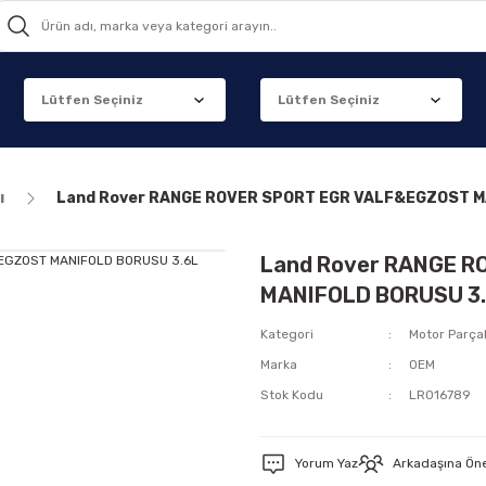
ı
Land Rover RANGE ROVER SPORT EGR VALF&EGZOST M
Land Rover RANGE 
MANIFOLD BORUSU 3.
Kategori
Motor Parçal
Marka
OEM
Stok Kodu
LR016789
Yorum Yaz
Arkadaşına Ön