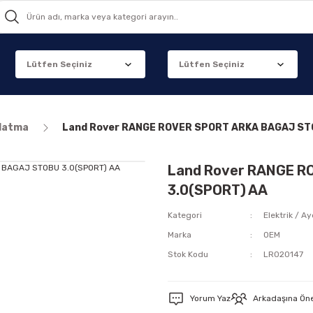
nlatma
Land Rover RANGE ROVER SPORT ARKA BAGAJ ST
Land Rover RANGE R
3.0(SPORT) AA
Kategori
Elektrik / A
Marka
OEM
Stok Kodu
LR020147
Yorum Yaz
Arkadaşına Ön