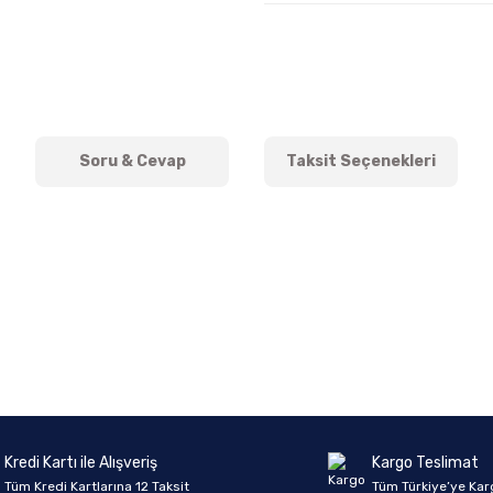
Soru & Cevap
Taksit Seçenekleri
onularda yetersiz gördüğünüz noktaları öneri formunu kullanarak tarafımıza 
Ürün hakkında henüz soru sorulmamış.
Bu ürüne ilk yorumu siz yapın!
Sitemize ilk yorumu siz yapın!
Deneyimini Paylaş
Yorum Yaz
Soru Sor
Kredi Kartı ile Alışveriş
Kargo Teslimat
Tüm Kredi Kartlarına 12 Taksit
Tüm Türkiye’ye Kar