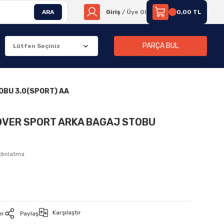
ARA
Giriş
/ Üye Ol
0,00 TL
PARÇA BUL
OBU 3.0(SPORT) AA
OVER SPORT ARKA BAGAJ STOBU
ydınlatma
Karşılaştır
er
Paylaş