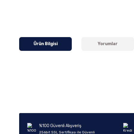
Ürün Bilgisi
Yorumlar
Bu ürünün fiyat bilgisi, resim, ürün açıklamalarında ve diğer k
Görüş ve önerileriniz için teşekkür ederiz.
Ürün resmi kalitesiz, bozuk veya görüntülenemiyor.
Ürün açıklamasında eksik bilgiler bulunuyor.
Ürün bilgilerinde hatalar bulunuyor.
%100 Güvenli Alışveriş
Ürün fiyatı diğer sitelerden daha pahalı.
256bit SSL Sertifikası ile Güvenli