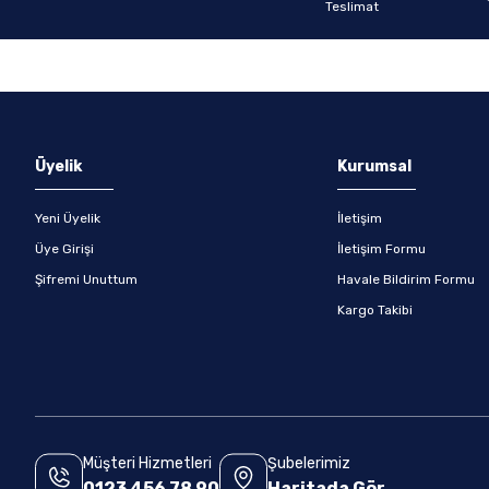
Gönder
Üyelik
Kurumsal
Yeni Üyelik
İletişim
Üye Girişi
İletişim Formu
Şifremi Unuttum
Havale Bildirim Formu
Kargo Takibi
Müşteri Hizmetleri
Şubelerimiz
0123 456 78 90
Haritada Gör