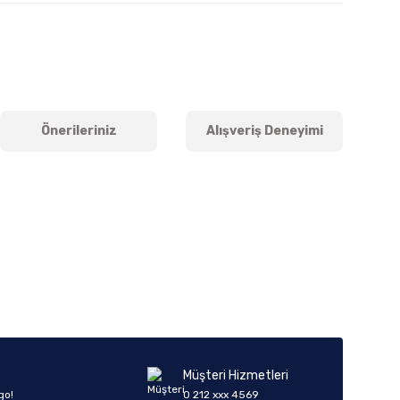
Önerileriniz
Alışveriş Deneyimi
iletebilirsiniz.
Müşteri Hizmetleri
go!
0 212 xxx 4569