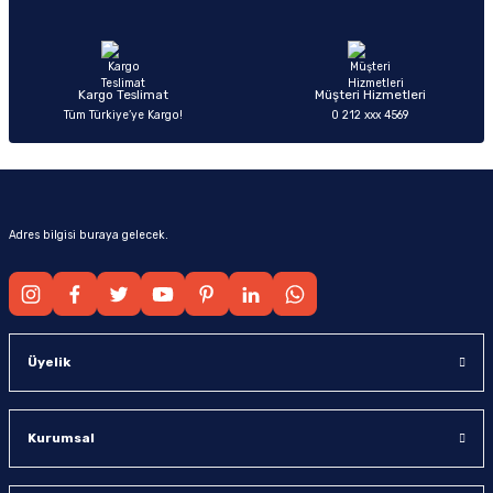
Ürün fiyatı diğer sitelerden daha pahalı.
Bu ürüne benzer farklı alternatifler olmalı.
Kargo Teslimat
Müşteri Hizmetleri
Tüm Türkiye’ye Kargo!
0 212 xxx 4569
Gönder
Adres bilgisi buraya gelecek.
Üyelik
Kurumsal