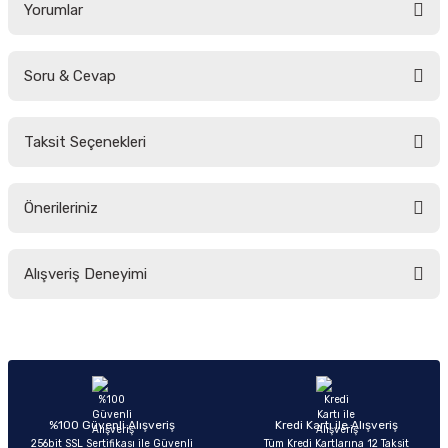
Yorumlar
Soru & Cevap
Bu ürüne ilk yorumu siz yapın!
Taksit Seçenekleri
Yorum Yaz
Ürün hakkında henüz soru sorulmamış.
Önerileriniz
Soru Sor
Bu ürünün fiyat bilgisi, resim, ürün açıklamalarında ve diğer konularda
Alışveriş Deneyimi
yetersiz gördüğünüz noktaları öneri formunu kullanarak tarafımıza
iletebilirsiniz.
Görüş ve önerileriniz için teşekkür ederiz.
Sitemize ilk yorumu siz yapın!
Ürün resmi kalitesiz, bozuk veya görüntülenemiyor.
Ürün açıklamasında eksik bilgiler bulunuyor.
Deneyimini Paylaş
Ürün bilgilerinde hatalar bulunuyor.
%100 Güvenli Alışveriş
Kredi Kartı ile Alışveriş
256bit SSL Sertifikası ile Güvenli
Tüm Kredi Kartlarına 12 Taksit