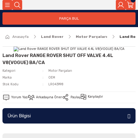
Geri Dön
PARÇA BUL
ar
Anasayfa
Land Rover
Motor Parçaları
Land Rov
nleri
Land Rover RANGE ROVER SHUT OFF VALVE 4.4L
V8(VOGUE) BA/CA
Kategori
Motor Parçaları
Marka
OEM
Stok Kodu
LR043998
Karşılaştır
Yorum Yaz
Arkadaşına Öner
Paylaş
Ürün Bilgisi