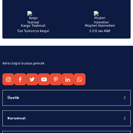
Ürün fiyatı diğer sitelerden daha pahalı.
Bu ürüne benzer farklı alternatifler olmalı.
Kargo Teslimat
Müşteri Hizmetleri
Tüm Türkiye’ye Kargo!
0 212 xxx 4569
Gönder
Adres bilgisi buraya gelecek.
Üyelik
Kurumsal