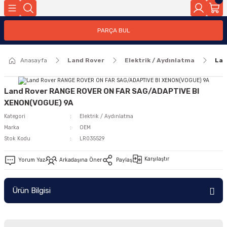
Geri Dön
PARÇA BUL
ar
Anasayfa
Land Rover
Elektrik / Aydınlatma
Lan
nleri
Land Rover RANGE ROVER ON FAR SAG/ADAPTIVE BI
XENON(VOGUE) 9A
Kategori
Elektrik / Aydınlatma
Marka
OEM
Stok Kodu
LR035529
Karşılaştır
Yorum Yaz
Arkadaşına Öner
Paylaş
Ürün Bilgisi