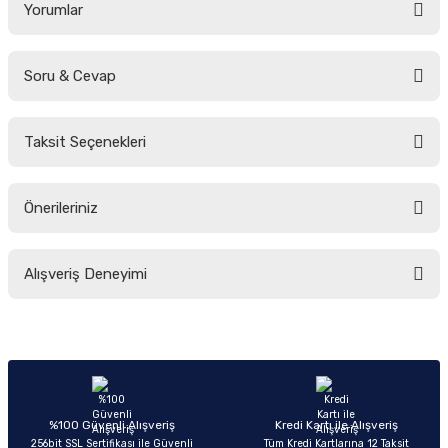
Yorumlar
Soru & Cevap
Bu ürüne ilk yorumu siz yapın!
Taksit Seçenekleri
Yorum Yaz
Ürün hakkında henüz soru sorulmamış.
Önerileriniz
Soru Sor
Bu ürünün fiyat bilgisi, resim, ürün açıklamalarında ve diğer konularda
Alışveriş Deneyimi
yetersiz gördüğünüz noktaları öneri formunu kullanarak tarafımıza
iletebilirsiniz.
Görüş ve önerileriniz için teşekkür ederiz.
Sitemize ilk yorumu siz yapın!
Ürün resmi kalitesiz, bozuk veya görüntülenemiyor.
Ürün açıklamasında eksik bilgiler bulunuyor.
Deneyimini Paylaş
Ürün bilgilerinde hatalar bulunuyor.
%100 Güvenli Alışveriş
Kredi Kartı ile Alışveriş
256bit SSL Sertifikası ile Güvenli
Tüm Kredi Kartlarına 12 Taksit