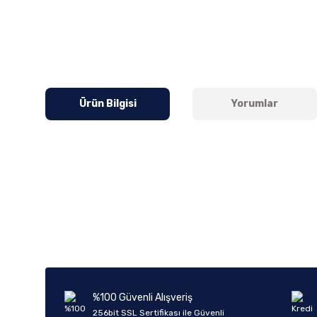
Ürün Bilgisi
Yorumlar
Bu ürünün fiyat bilgisi, resim, ürün açıklamalarında ve diğer k
Görüş ve önerileriniz için teşekkür ederiz.
Ürün resmi kalitesiz, bozuk veya görüntülenemiyor.
Ürün açıklamasında eksik bilgiler bulunuyor.
Ürün bilgilerinde hatalar bulunuyor.
%100 Güvenli Alışveriş
Ürün fiyatı diğer sitelerden daha pahalı.
256bit SSL Sertifikası ile Güvenli