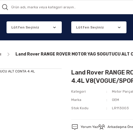
ı
Land Rover RANGE ROVER MOTOR YAG SOGUTUCU ALT 
Land Rover RANGE 
4.4L V8(VOGUE/SPO
Kategori
Motor Parçal
Marka
OEM
Stok Kodu
LR113003
Yorum Yaz
Arkadaşına Ön