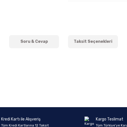
Soru & Cevap
Taksit Seçenekleri
onularda yetersiz gördüğünüz noktaları öneri formunu kullanarak tarafımıza 
Ürün hakkında henüz soru sorulmamış.
Bu ürüne ilk yorumu siz yapın!
Sitemize ilk yorumu siz yapın!
Deneyimini Paylaş
Yorum Yaz
Soru Sor
Kredi Kartı ile Alışveriş
Kargo Teslimat
Tüm Kredi Kartlarına 12 Taksit
Tüm Türkiye’ye Kar