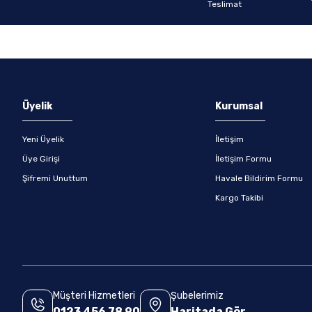
Gönder
Üyelik
Kurumsal
Yeni Üyelik
İletişim
Üye Girişi
İletişim Formu
Şifremi Unuttum
Havale Bildirim Formu
Kargo Takibi
Müşteri Hizmetleri
Şubelerimiz
0123 456 78 90
Haritada Gör