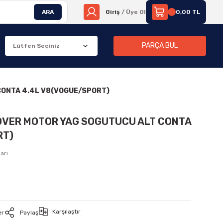
ARA
Giriş
/ Üye Ol
0,00 TL
PARÇA BUL
CONTA 4.4L V8(VOGUE/SPORT)
ROVER MOTOR YAG SOGUTUCU ALT CONTA
RT)
arı
Karşılaştır
er
Paylaş