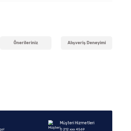
Önerileriniz
Alışveriş Deneyimi
iletebilirsiniz.
Müşteri Hizmetleri
go!
0 212 xxx 4569