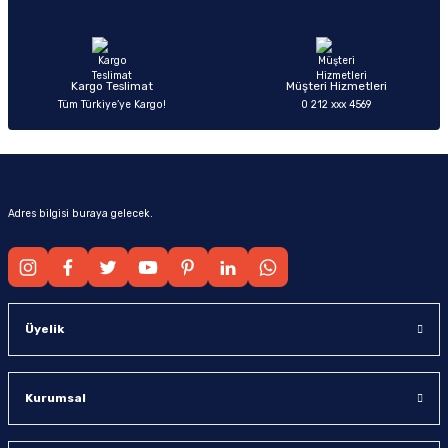
Ürün fiyatı diğer sitelerden daha pahalı.
Bu ürüne benzer farklı alternatifler olmalı.
Kargo Teslimat
Müşteri Hizmetleri
Tüm Türkiye’ye Kargo!
0 212 xxx 4569
Gönder
Adres bilgisi buraya gelecek.
Üyelik
Kurumsal