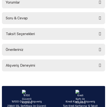
Yorumlar
Soru & Cevap
Bu ürüne ilk yorumu siz yapın!
Taksit Seçenekleri
Yorum Yaz
Ürün hakkında henüz soru sorulmamış.
Önerileriniz
Soru Sor
Bu ürünün fiyat bilgisi, resim, ürün açıklamalarında ve diğer konularda
Alışveriş Deneyimi
yetersiz gördüğünüz noktaları öneri formunu kullanarak tarafımıza
iletebilirsiniz.
Görüş ve önerileriniz için teşekkür ederiz.
Sitemize ilk yorumu siz yapın!
Ürün resmi kalitesiz, bozuk veya görüntülenemiyor.
Ürün açıklamasında eksik bilgiler bulunuyor.
Deneyimini Paylaş
Ürün bilgilerinde hatalar bulunuyor.
%100 Güvenli Alışveriş
Kredi Kartı ile Alışveriş
256bit SSL Sertifikası ile Güvenli
Tüm Kredi Kartlarına 12 Taksit