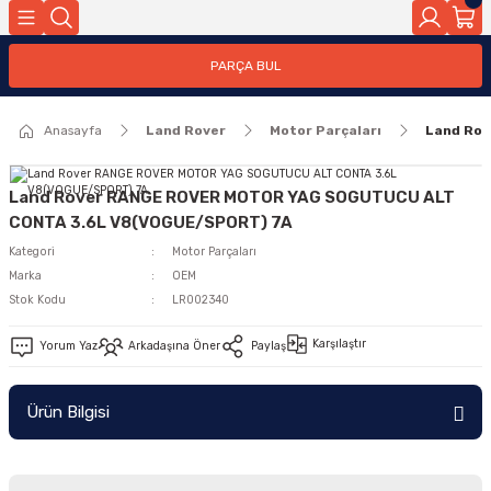
Geri Dön
PARÇA BUL
ar
Anasayfa
Land Rover
Motor Parçaları
Land Ro
nleri
Land Rover RANGE ROVER MOTOR YAG SOGUTUCU ALT
CONTA 3.6L V8(VOGUE/SPORT) 7A
Kategori
Motor Parçaları
Marka
OEM
Stok Kodu
LR002340
Karşılaştır
Yorum Yaz
Arkadaşına Öner
Paylaş
Ürün Bilgisi