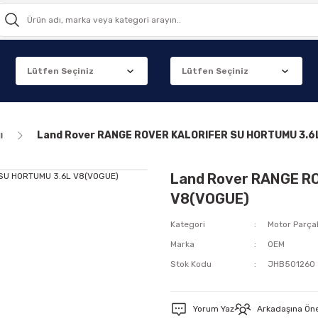
ı
Land Rover RANGE ROVER KALORIFER SU HORTUMU 3.6
Land Rover RANGE R
V8(VOGUE)
Kategori
Motor Parçal
Marka
OEM
Stok Kodu
JHB501260
Yorum Yaz
Arkadaşına Ön