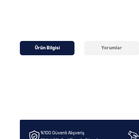
Ürün Bilgisi
Yorumlar
Bu ürünün fiyat bilgisi, resim, ürün açıklamalarında ve diğer k
Görüş ve önerileriniz için teşekkür ederiz.
Ürün resmi kalitesiz, bozuk veya görüntülenemiyor.
Ürün açıklamasında eksik bilgiler bulunuyor.
Ürün bilgilerinde hatalar bulunuyor.
%100 Güvenli Alışveriş
Ürün fiyatı diğer sitelerden daha pahalı.