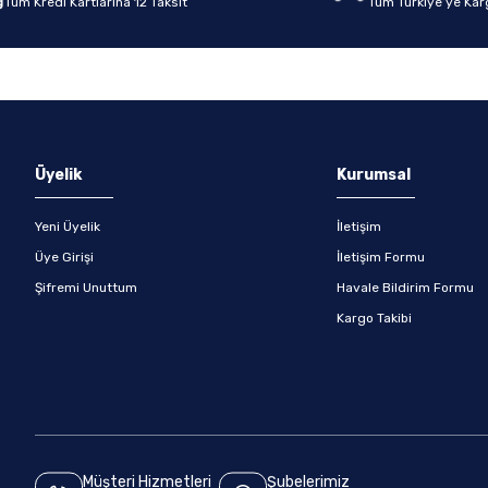
Tüm Kredi Kartlarına 12 Taksit
Tüm Türkiye’ye Kar
Gönder
Üyelik
Kurumsal
Yeni Üyelik
İletişim
Üye Girişi
İletişim Formu
Şifremi Unuttum
Havale Bildirim Formu
Kargo Takibi
Müşteri Hizmetleri
Şubelerimiz