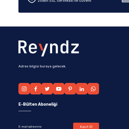
256bit SSL Sertifikası ile Güvenli
Bu ürüne benzer farklı alternatifler olmalı.
Adres bilgisi buraya gelecek.
E-Bülten Aboneliği
Kayıt Ol