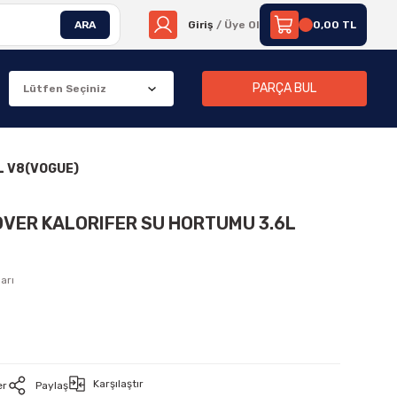
ARA
Giriş
/ Üye Ol
0,00 TL
PARÇA BUL
L V8(VOGUE)
OVER KALORIFER SU HORTUMU 3.6L
arı
Karşılaştır
er
Paylaş