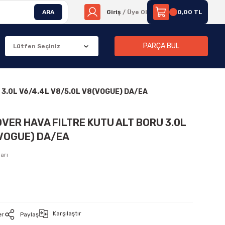
ARA
Giriş
/ Üye Ol
0,00 TL
PARÇA BUL
 3.0L V6/4.4L V8/5.0L V8(VOGUE) DA/EA
VER HAVA FILTRE KUTU ALT BORU 3.0L
(VOGUE) DA/EA
arı
Karşılaştır
er
Paylaş