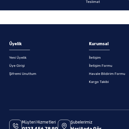
Gönder
Üyelik
Kurumsal
Yeni Üyelik
İletişim
Üye Girişi
İletişim Formu
Şifremi Unuttum
Havale Bildirim Formu
Kargo Takibi
Müşteri Hizmetleri
Şubelerimiz
0123 456 78 90
Haritada Gör