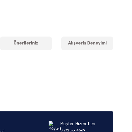
Önerileriniz
Alışveriş Deneyimi
iletebilirsiniz.
Müşteri Hizmetleri
go!
0 212 xxx 4569