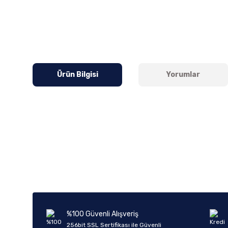
Ürün Bilgisi
Yorumlar
Bu ürünün fiyat bilgisi, resim, ürün açıklamalarında ve diğer k
Görüş ve önerileriniz için teşekkür ederiz.
Ürün resmi kalitesiz, bozuk veya görüntülenemiyor.
Ürün açıklamasında eksik bilgiler bulunuyor.
Ürün bilgilerinde hatalar bulunuyor.
%100 Güvenli Alışveriş
Ürün fiyatı diğer sitelerden daha pahalı.
256bit SSL Sertifikası ile Güvenli