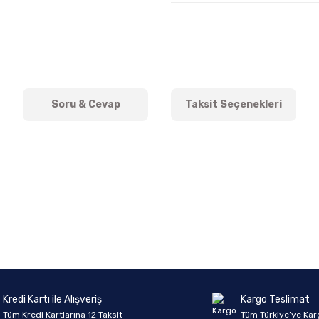
Soru & Cevap
Taksit Seçenekleri
onularda yetersiz gördüğünüz noktaları öneri formunu kullanarak tarafımıza 
Ürün hakkında henüz soru sorulmamış.
Bu ürüne ilk yorumu siz yapın!
Sitemize ilk yorumu siz yapın!
Deneyimini Paylaş
Yorum Yaz
Soru Sor
Kredi Kartı ile Alışveriş
Kargo Teslimat
Tüm Kredi Kartlarına 12 Taksit
Tüm Türkiye’ye Kar