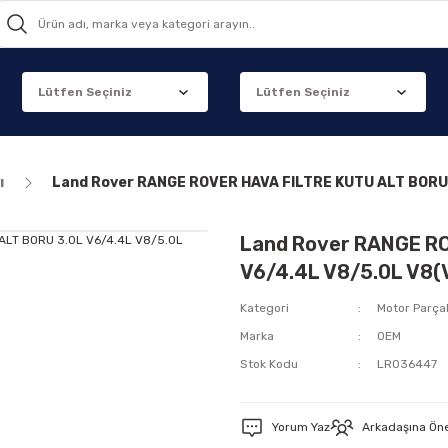
ı
Land Rover RANGE ROVER HAVA FILTRE KUTU ALT BORU
Land Rover RANGE RO
V6/4.4L V8/5.0L V8
Kategori
Motor Parçal
Marka
OEM
Stok Kodu
LR036447
Yorum Yaz
Arkadaşına Ön