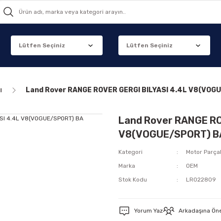
ı
Land Rover RANGE ROVER GERGI BILYASI 4.4L V8(VOG
Land Rover RANGE RO
V8(VOGUE/SPORT) B
Kategori
Motor Parçal
Marka
OEM
Stok Kodu
LR022809
Yorum Yaz
Arkadaşına Ön