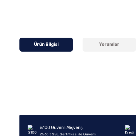
Ürün Bilgisi
Yorumlar
Bu ürünün fiyat bilgisi, resim, ürün açıklamalarında ve diğer k
Görüş ve önerileriniz için teşekkür ederiz.
Ürün resmi kalitesiz, bozuk veya görüntülenemiyor.
Ürün açıklamasında eksik bilgiler bulunuyor.
Ürün bilgilerinde hatalar bulunuyor.
%100 Güvenli Alışveriş
Ürün fiyatı diğer sitelerden daha pahalı.
256bit SSL Sertifikası ile Güvenli