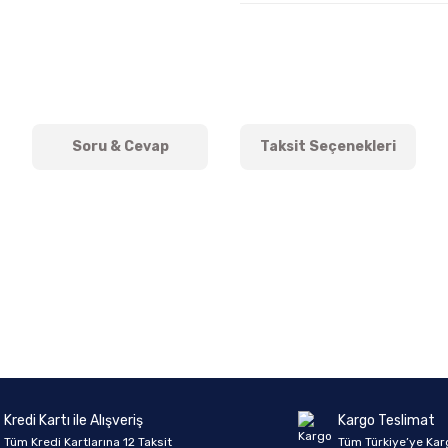
Soru & Cevap
Taksit Seçenekleri
onularda yetersiz gördüğünüz noktaları öneri formunu kullanarak tarafımıza 
Ürün hakkında henüz soru sorulmamış.
Bu ürüne ilk yorumu siz yapın!
Sitemize ilk yorumu siz yapın!
Deneyimini Paylaş
Yorum Yaz
Soru Sor
Kredi Kartı ile Alışveriş
Kargo Teslimat
Tüm Kredi Kartlarına 12 Taksit
Tüm Türkiye’ye Kar