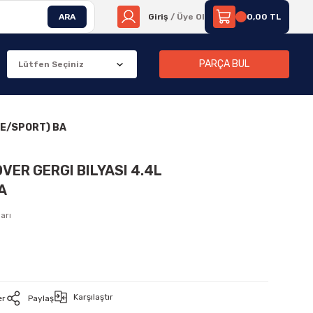
ARA
Giriş
/ Üye Ol
0,00 TL
PARÇA BUL
UE/SPORT) BA
VER GERGI BILYASI 4.4L
A
arı
Karşılaştır
er
Paylaş