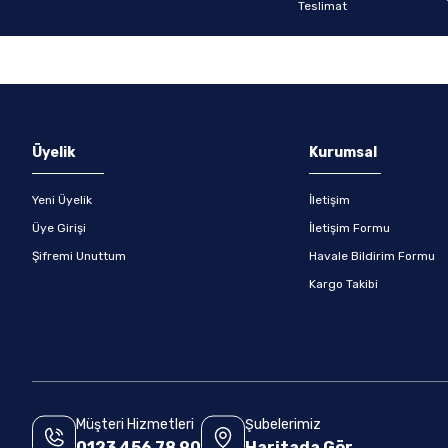
Gönder
Üyelik
Kurumsal
Yeni Üyelik
İletişim
Üye Girişi
İletişim Formu
Şifremi Unuttum
Havale Bildirim Formu
Kargo Takibi
Müşteri Hizmetleri
Şubelerimiz
0123 456 78 90
Haritada Gör