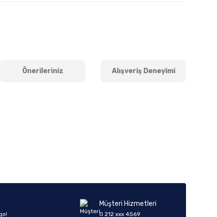
Önerileriniz
Alışveriş Deneyimi
iletebilirsiniz.
Müşteri Hizmetleri
go!
0 212 xxx 4569