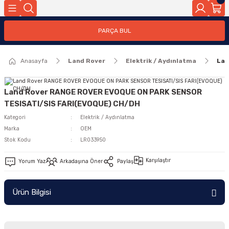
Geri Dön
PARÇA BUL
ar
Anasayfa
Land Rover
Elektrik / Aydınlatma
Lan
nleri
Land Rover RANGE ROVER EVOQUE ON PARK SENSOR
TESISATI/SIS FARI(EVOQUE) CH/DH
Kategori
Elektrik / Aydınlatma
Marka
OEM
Stok Kodu
LR033950
Karşılaştır
Yorum Yaz
Arkadaşına Öner
Paylaş
Ürün Bilgisi