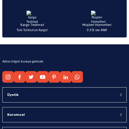
Ürün fiyatı diğer sitelerden daha pahalı.
Bu ürüne benzer farklı alternatifler olmalı.
Kargo Teslimat
Müşteri Hizmetleri
Tüm Türkiye’ye Kargo!
0 212 xxx 4569
Gönder
Adres bilgisi buraya gelecek.
Üyelik
Kurumsal