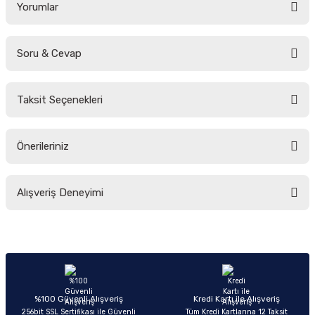
Yorumlar
Soru & Cevap
Bu ürüne ilk yorumu siz yapın!
Taksit Seçenekleri
Yorum Yaz
Ürün hakkında henüz soru sorulmamış.
Önerileriniz
Soru Sor
Bu ürünün fiyat bilgisi, resim, ürün açıklamalarında ve diğer konularda
Alışveriş Deneyimi
yetersiz gördüğünüz noktaları öneri formunu kullanarak tarafımıza
iletebilirsiniz.
Görüş ve önerileriniz için teşekkür ederiz.
Sitemize ilk yorumu siz yapın!
Ürün resmi kalitesiz, bozuk veya görüntülenemiyor.
Ürün açıklamasında eksik bilgiler bulunuyor.
Deneyimini Paylaş
Ürün bilgilerinde hatalar bulunuyor.
%100 Güvenli Alışveriş
Kredi Kartı ile Alışveriş
256bit SSL Sertifikası ile Güvenli
Tüm Kredi Kartlarına 12 Taksit