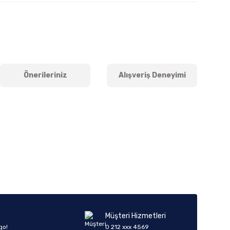
Önerileriniz
Alışveriş Deneyimi
iletebilirsiniz.
Müşteri Hizmetleri
go!
0 212 xxx 4569