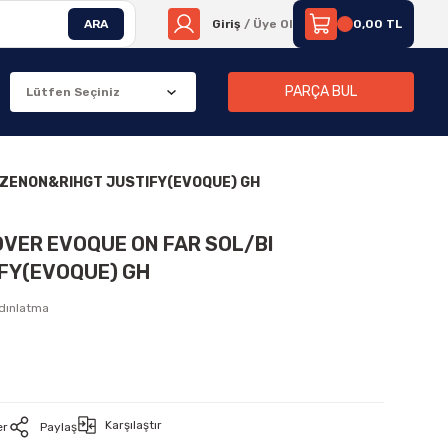
ARA
Giriş
/ Üye Ol
0,00 TL
PARÇA BUL
I ZENON&RIHGT JUSTIFY(EVOQUE) GH
OVER EVOQUE ON FAR SOL/BI
FY(EVOQUE) GH
ydınlatma
Karşılaştır
er
Paylaş