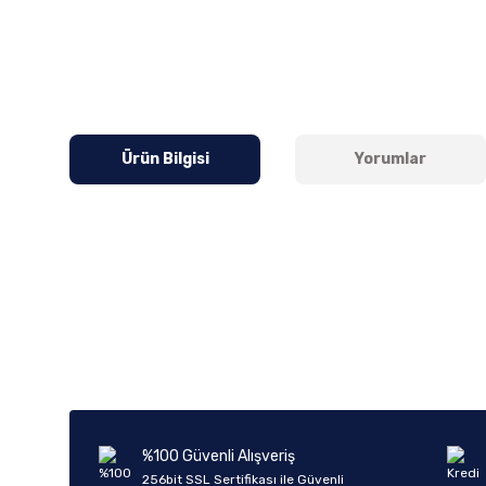
Ürün Bilgisi
Yorumlar
Bu ürünün fiyat bilgisi, resim, ürün açıklamalarında ve diğer k
Görüş ve önerileriniz için teşekkür ederiz.
Ürün resmi kalitesiz, bozuk veya görüntülenemiyor.
Ürün açıklamasında eksik bilgiler bulunuyor.
Ürün bilgilerinde hatalar bulunuyor.
%100 Güvenli Alışveriş
Ürün fiyatı diğer sitelerden daha pahalı.
256bit SSL Sertifikası ile Güvenli