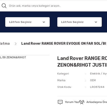
nlatma
Land Rover RANGE ROVER EVOQUE ON FAR SOL/B
Land Rover RANGE R
ZENON&RIHGT JUSTI
Kategori
Elektrik / A
Marka
OEM
Stok Kodu
LR087244
Yorum Yaz
Arkadaşına Ön