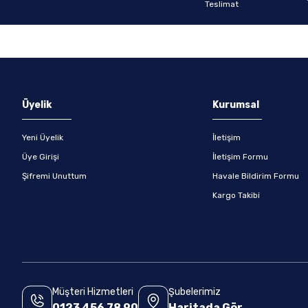
Gönder
Üyelik
Kurumsal
Yeni Üyelik
İletişim
Üye Girişi
İletişim Formu
Şifremi Unuttum
Havale Bildirim Formu
Kargo Takibi
Müşteri Hizmetleri
Şubelerimiz
0123 456 78 90
Haritada Gör