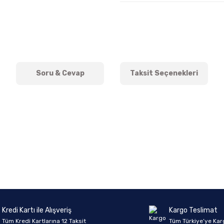
Soru & Cevap
Taksit Seçenekleri
onularda yetersiz gördüğünüz noktaları öneri formunu kullanarak tarafımıza 
Ürün hakkında henüz soru sorulmamış.
Bu ürüne ilk yorumu siz yapın!
Sitemize ilk yorumu siz yapın!
Deneyimini Paylaş
Yorum Yaz
Soru Sor
Kredi Kartı ile Alışveriş
Kargo Teslimat
Tüm Kredi Kartlarına 12 Taksit
Tüm Türkiye’ye Kar