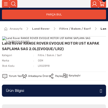
Geri Dön
PARÇA BUL
ar
Anasayfa
Land Rover
Filtre / Bakım / Sarf
Land
nleri
Land Rover RANGE ROVER EVOQUE MOTOR UST KAPAK
SAPLAMA SAG 2.0L(EVOQUE/LR2)
Kategori
Filtre / Bakım / Sarf
Marka
OEM
Stok Kodu
LR025918
Karşılaştır
Yorum Yaz
Arkadaşına Öner
Paylaş
Ürün Bilgisi