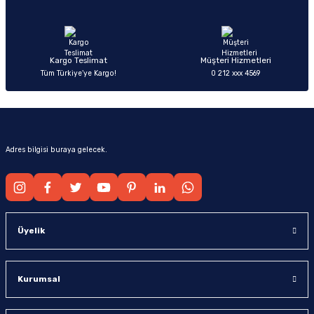
Ürün fiyatı diğer sitelerden daha pahalı.
Bu ürüne benzer farklı alternatifler olmalı.
Kargo Teslimat
Müşteri Hizmetleri
Tüm Türkiye’ye Kargo!
0 212 xxx 4569
Gönder
Adres bilgisi buraya gelecek.
Üyelik
Kurumsal