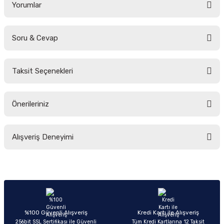
Yorumlar
Soru & Cevap
Bu ürüne ilk yorumu siz yapın!
Taksit Seçenekleri
Yorum Yaz
Ürün hakkında henüz soru sorulmamış.
Önerileriniz
Soru Sor
Bu ürünün fiyat bilgisi, resim, ürün açıklamalarında ve diğer konularda
Alışveriş Deneyimi
yetersiz gördüğünüz noktaları öneri formunu kullanarak tarafımıza
iletebilirsiniz.
Görüş ve önerileriniz için teşekkür ederiz.
Sitemize ilk yorumu siz yapın!
Ürün resmi kalitesiz, bozuk veya görüntülenemiyor.
Ürün açıklamasında eksik bilgiler bulunuyor.
Deneyimini Paylaş
Ürün bilgilerinde hatalar bulunuyor.
%100 Güvenli Alışveriş
Kredi Kartı ile Alışveriş
256bit SSL Sertifikası ile Güvenli
Tüm Kredi Kartlarına 12 Taksit