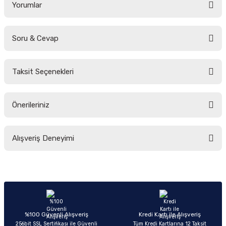
Yorumlar
Soru & Cevap
Bu ürüne ilk yorumu siz yapın!
Taksit Seçenekleri
Yorum Yaz
Ürün hakkında henüz soru sorulmamış.
Önerileriniz
Soru Sor
Bu ürünün fiyat bilgisi, resim, ürün açıklamalarında ve diğer konularda
Alışveriş Deneyimi
yetersiz gördüğünüz noktaları öneri formunu kullanarak tarafımıza
iletebilirsiniz.
Görüş ve önerileriniz için teşekkür ederiz.
Sitemize ilk yorumu siz yapın!
Ürün resmi kalitesiz, bozuk veya görüntülenemiyor.
Ürün açıklamasında eksik bilgiler bulunuyor.
Deneyimini Paylaş
Ürün bilgilerinde hatalar bulunuyor.
%100 Güvenli Alışveriş
Kredi Kartı ile Alışveriş
256bit SSL Sertifikası ile Güvenli
Tüm Kredi Kartlarına 12 Taksit