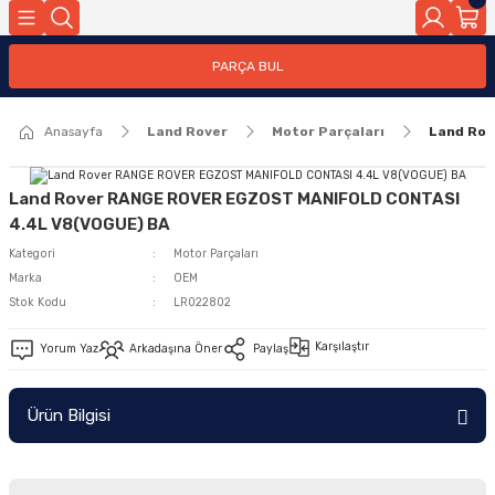
Geri Dön
PARÇA BUL
ar
Anasayfa
Land Rover
Motor Parçaları
Land Rov
nleri
Land Rover RANGE ROVER EGZOST MANIFOLD CONTASI
4.4L V8(VOGUE) BA
Kategori
Motor Parçaları
Marka
OEM
Stok Kodu
LR022802
Karşılaştır
Yorum Yaz
Arkadaşına Öner
Paylaş
Ürün Bilgisi