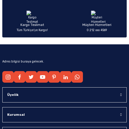
Ürün fiyatı diğer sitelerden daha pahalı.
Bu ürüne benzer farklı alternatifler olmalı.
Kargo Teslimat
Müşteri Hizmetleri
Tüm Türkiye’ye Kargo!
0 212 xxx 4569
Gönder
Adres bilgisi buraya gelecek.
Üyelik
Kurumsal