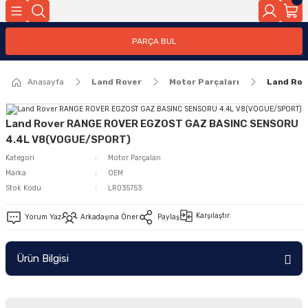
Geri Dön
PARÇA BUL
ar
Anasayfa
Land Rover
Motor Parçaları
Land Ro
nleri
Land Rover RANGE ROVER EGZOST GAZ BASINC SENSORU
4.4L V8(VOGUE/SPORT)
Kategori
Motor Parçaları
Marka
OEM
Stok Kodu
LR035753
Karşılaştır
Yorum Yaz
Arkadaşına Öner
Paylaş
Ürün Bilgisi