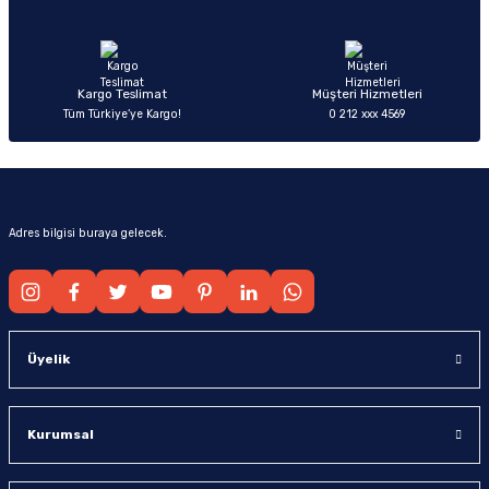
Ürün fiyatı diğer sitelerden daha pahalı.
Bu ürüne benzer farklı alternatifler olmalı.
Kargo Teslimat
Müşteri Hizmetleri
Tüm Türkiye’ye Kargo!
0 212 xxx 4569
Gönder
Adres bilgisi buraya gelecek.
Üyelik
Kurumsal