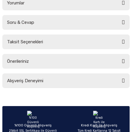
Yorumlar
Soru & Cevap
Bu ürüne ilk yorumu siz yapın!
Taksit Seçenekleri
Yorum Yaz
Ürün hakkında henüz soru sorulmamış.
Önerileriniz
Soru Sor
Bu ürünün fiyat bilgisi, resim, ürün açıklamalarında ve diğer konularda
Alışveriş Deneyimi
yetersiz gördüğünüz noktaları öneri formunu kullanarak tarafımıza
iletebilirsiniz.
Görüş ve önerileriniz için teşekkür ederiz.
Sitemize ilk yorumu siz yapın!
Ürün resmi kalitesiz, bozuk veya görüntülenemiyor.
Ürün açıklamasında eksik bilgiler bulunuyor.
Deneyimini Paylaş
Ürün bilgilerinde hatalar bulunuyor.
%100 Güvenli Alışveriş
Kredi Kartı ile Alışveriş
256bit SSL Sertifikası ile Güvenli
Tüm Kredi Kartlarına 12 Taksit