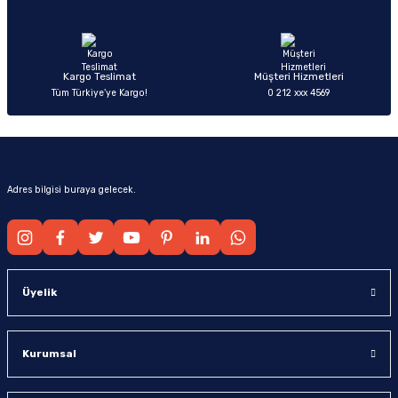
Ürün fiyatı diğer sitelerden daha pahalı.
Bu ürüne benzer farklı alternatifler olmalı.
Kargo Teslimat
Müşteri Hizmetleri
Tüm Türkiye’ye Kargo!
0 212 xxx 4569
Gönder
Adres bilgisi buraya gelecek.
Üyelik
Kurumsal