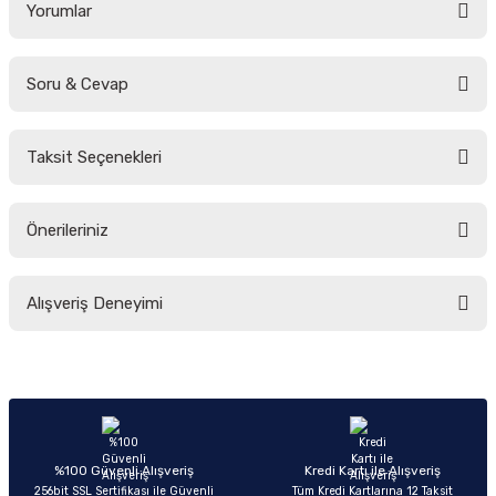
Yorumlar
Soru & Cevap
Bu ürüne ilk yorumu siz yapın!
Taksit Seçenekleri
Yorum Yaz
Ürün hakkında henüz soru sorulmamış.
Önerileriniz
Soru Sor
Bu ürünün fiyat bilgisi, resim, ürün açıklamalarında ve diğer konularda
Alışveriş Deneyimi
yetersiz gördüğünüz noktaları öneri formunu kullanarak tarafımıza
iletebilirsiniz.
Görüş ve önerileriniz için teşekkür ederiz.
Sitemize ilk yorumu siz yapın!
Ürün resmi kalitesiz, bozuk veya görüntülenemiyor.
Ürün açıklamasında eksik bilgiler bulunuyor.
Deneyimini Paylaş
Ürün bilgilerinde hatalar bulunuyor.
%100 Güvenli Alışveriş
Kredi Kartı ile Alışveriş
256bit SSL Sertifikası ile Güvenli
Tüm Kredi Kartlarına 12 Taksit