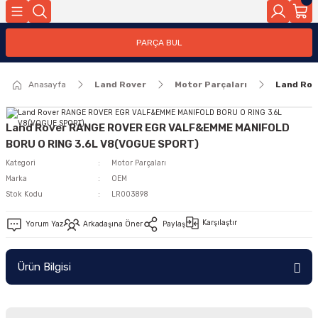
Geri Dön
PARÇA BUL
ar
Anasayfa
Land Rover
Motor Parçaları
Land Rov
nleri
Land Rover RANGE ROVER EGR VALF&EMME MANIFOLD
BORU O RING 3.6L V8(VOGUE SPORT)
Kategori
Motor Parçaları
Marka
OEM
Stok Kodu
LR003898
Karşılaştır
Yorum Yaz
Arkadaşına Öner
Paylaş
Ürün Bilgisi