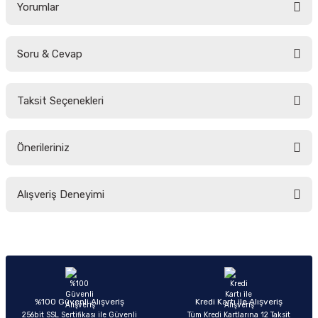
Yorumlar
Soru & Cevap
Bu ürüne ilk yorumu siz yapın!
Taksit Seçenekleri
Yorum Yaz
Ürün hakkında henüz soru sorulmamış.
Önerileriniz
Soru Sor
Bu ürünün fiyat bilgisi, resim, ürün açıklamalarında ve diğer konularda
Alışveriş Deneyimi
yetersiz gördüğünüz noktaları öneri formunu kullanarak tarafımıza
iletebilirsiniz.
Görüş ve önerileriniz için teşekkür ederiz.
Sitemize ilk yorumu siz yapın!
Ürün resmi kalitesiz, bozuk veya görüntülenemiyor.
Ürün açıklamasında eksik bilgiler bulunuyor.
Deneyimini Paylaş
Ürün bilgilerinde hatalar bulunuyor.
%100 Güvenli Alışveriş
Kredi Kartı ile Alışveriş
256bit SSL Sertifikası ile Güvenli
Tüm Kredi Kartlarına 12 Taksit