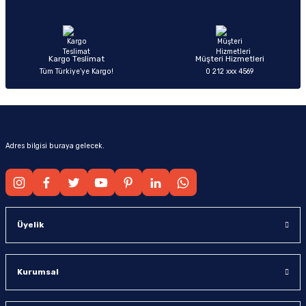
Ürün fiyatı diğer sitelerden daha pahalı.
Bu ürüne benzer farklı alternatifler olmalı.
Kargo Teslimat
Müşteri Hizmetleri
Tüm Türkiye’ye Kargo!
0 212 xxx 4569
Gönder
Adres bilgisi buraya gelecek.
Üyelik
Kurumsal