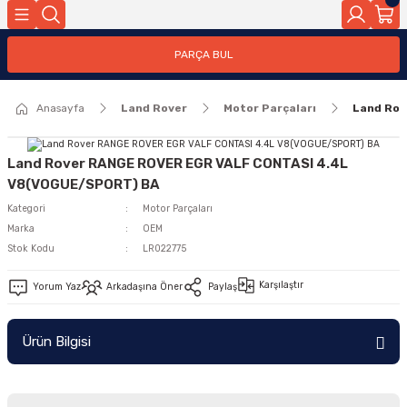
Geri Dön
PARÇA BUL
ar
Anasayfa
Land Rover
Motor Parçaları
Land Rov
nleri
Land Rover RANGE ROVER EGR VALF CONTASI 4.4L
V8(VOGUE/SPORT) BA
Kategori
Motor Parçaları
Marka
OEM
Stok Kodu
LR022775
Karşılaştır
Yorum Yaz
Arkadaşına Öner
Paylaş
Ürün Bilgisi