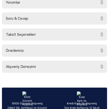
Yorumlar
Soru & Cevap
Bu ürüne ilk yorumu siz yapın!
Taksit Seçenekleri
Yorum Yaz
Ürün hakkında henüz soru sorulmamış.
Önerileriniz
Soru Sor
Bu ürünün fiyat bilgisi, resim, ürün açıklamalarında ve diğer konularda
Alışveriş Deneyimi
yetersiz gördüğünüz noktaları öneri formunu kullanarak tarafımıza
iletebilirsiniz.
Görüş ve önerileriniz için teşekkür ederiz.
Sitemize ilk yorumu siz yapın!
Ürün resmi kalitesiz, bozuk veya görüntülenemiyor.
Ürün açıklamasında eksik bilgiler bulunuyor.
Deneyimini Paylaş
Ürün bilgilerinde hatalar bulunuyor.
%100 Güvenli Alışveriş
Kredi Kartı ile Alışveriş
256bit SSL Sertifikası ile Güvenli
Tüm Kredi Kartlarına 12 Taksit