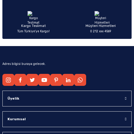
Ürün fiyatı diğer sitelerden daha pahalı.
Bu ürüne benzer farklı alternatifler olmalı.
Kargo Teslimat
Müşteri Hizmetleri
Tüm Türkiye’ye Kargo!
0 212 xxx 4569
Gönder
Adres bilgisi buraya gelecek.
Üyelik
Kurumsal