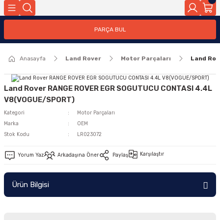
Geri Dön
PARÇA BUL
ar
Anasayfa
Land Rover
Motor Parçaları
Land Ro
nleri
Land Rover RANGE ROVER EGR SOGUTUCU CONTASI 4.4L
V8(VOGUE/SPORT)
Kategori
Motor Parçaları
Marka
OEM
Stok Kodu
LR023072
Karşılaştır
Yorum Yaz
Arkadaşına Öner
Paylaş
Ürün Bilgisi