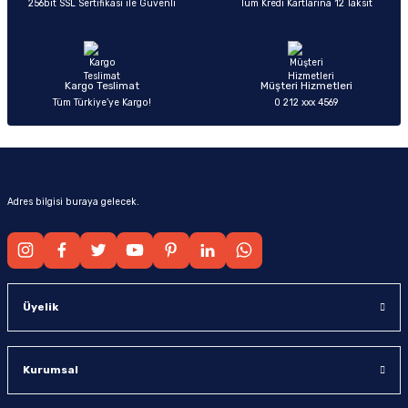
256bit SSL Sertifikası ile Güvenli
Tüm Kredi Kartlarına 12 Taksit
Ürün fiyatı diğer sitelerden daha pahalı.
Bu ürüne benzer farklı alternatifler olmalı.
Kargo Teslimat
Müşteri Hizmetleri
Tüm Türkiye’ye Kargo!
0 212 xxx 4569
Gönder
Adres bilgisi buraya gelecek.
Üyelik
Kurumsal