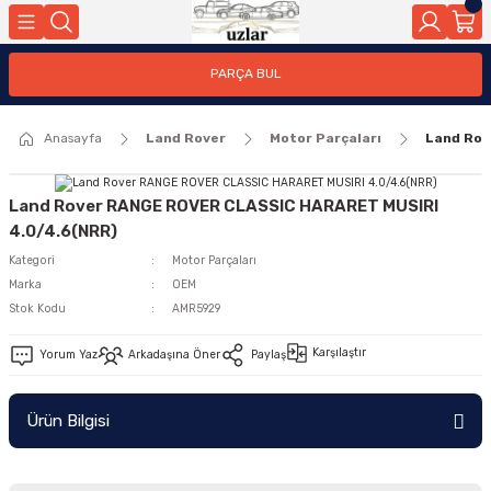
Geri Dön
PARÇA BUL
ar
Anasayfa
Land Rover
Motor Parçaları
Land Rov
nleri
Land Rover RANGE ROVER CLASSIC HARARET MUSIRI
4.0/4.6(NRR)
Kategori
Motor Parçaları
Marka
OEM
Stok Kodu
AMR5929
Karşılaştır
Yorum Yaz
Arkadaşına Öner
Paylaş
Ürün Bilgisi