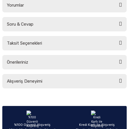
Yorumlar
Soru & Cevap
Bu ürüne ilk yorumu siz yapın!
Taksit Seçenekleri
Yorum Yaz
Ürün hakkında henüz soru sorulmamış.
Önerileriniz
Soru Sor
Bu ürünün fiyat bilgisi, resim, ürün açıklamalarında ve diğer konularda
Alışveriş Deneyimi
yetersiz gördüğünüz noktaları öneri formunu kullanarak tarafımıza
iletebilirsiniz.
Görüş ve önerileriniz için teşekkür ederiz.
Sitemize ilk yorumu siz yapın!
Ürün resmi kalitesiz, bozuk veya görüntülenemiyor.
Ürün açıklamasında eksik bilgiler bulunuyor.
Deneyimini Paylaş
Ürün bilgilerinde hatalar bulunuyor.
%100 Güvenli Alışveriş
Kredi Kartı ile Alışveriş