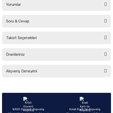
Yorumlar
Soru & Cevap
Bu ürüne ilk yorumu siz yapın!
Taksit Seçenekleri
Yorum Yaz
Ürün hakkında henüz soru sorulmamış.
Önerileriniz
Soru Sor
Bu ürünün fiyat bilgisi, resim, ürün açıklamalarında ve diğer konularda
Alışveriş Deneyimi
yetersiz gördüğünüz noktaları öneri formunu kullanarak tarafımıza
iletebilirsiniz.
Görüş ve önerileriniz için teşekkür ederiz.
Sitemize ilk yorumu siz yapın!
Ürün resmi kalitesiz, bozuk veya görüntülenemiyor.
Ürün açıklamasında eksik bilgiler bulunuyor.
Deneyimini Paylaş
Ürün bilgilerinde hatalar bulunuyor.
%100 Güvenli Alışveriş
Kredi Kartı ile Alışveriş