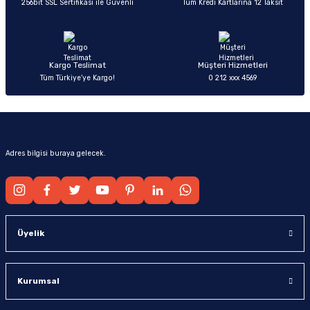
256bit SSL Sertifikası ile Güvenli
Tüm Kredi Kartlarına 12 Taksit
Ürün fiyatı diğer sitelerden daha pahalı.
Bu ürüne benzer farklı alternatifler olmalı.
Kargo Teslimat
Müşteri Hizmetleri
Tüm Türkiye’ye Kargo!
0 212 xxx 4569
Gönder
Adres bilgisi buraya gelecek.
Üyelik
Kurumsal