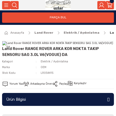
Geri Dön
PARÇA BUL
ar
Anasayfa
Land Rover
Elektrik / Aydınlatma
Lan
nleri
Land Rover RANGE ROVER ARKA KOR NOKTA TAKIP
SENSORU SAG 3.0L V6(VOGUE) DA
Kategori
Elektrik / Aydınlatma
Marka
OEM
Stok Kodu
LR054415
Karşılaştır
Yorum Yaz
Arkadaşına Öner
Paylaş
Ürün Bilgisi