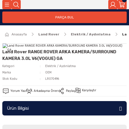
Geri Dön
PARÇA BUL
ar
Anasayfa
Land Rover
Elektrik / Aydınlatma
Lan
nleri
Land Rover RANGE ROVER ARKA KAMERA/SURROUND
KAMERA 3.0L V6(VOGUE) GA
Kategori
Elektrik / Aydınlatma
Marka
OEM
Stok Kodu
LR070496
Karşılaştır
Yorum Yaz
Arkadaşına Öner
Paylaş
Ürün Bilgisi