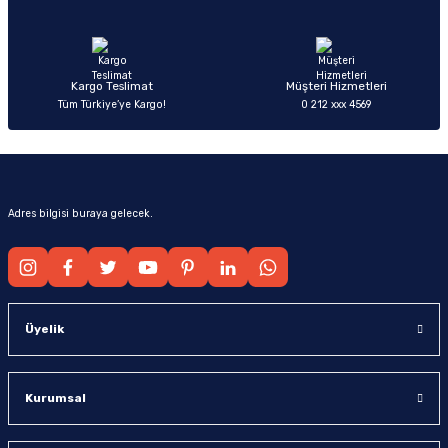
Ürün fiyatı diğer sitelerden daha pahalı.
Bu ürüne benzer farklı alternatifler olmalı.
Kargo Teslimat
Müşteri Hizmetleri
Tüm Türkiye’ye Kargo!
0 212 xxx 4569
Gönder
Adres bilgisi buraya gelecek.
Üyelik
Kurumsal