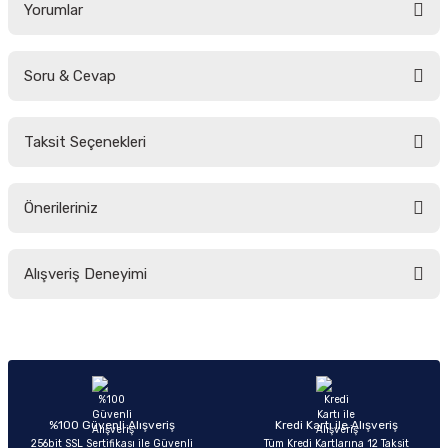
Yorumlar
Soru & Cevap
Bu ürüne ilk yorumu siz yapın!
Taksit Seçenekleri
Yorum Yaz
Ürün hakkında henüz soru sorulmamış.
Önerileriniz
Soru Sor
Bu ürünün fiyat bilgisi, resim, ürün açıklamalarında ve diğer konularda
Alışveriş Deneyimi
yetersiz gördüğünüz noktaları öneri formunu kullanarak tarafımıza
iletebilirsiniz.
Görüş ve önerileriniz için teşekkür ederiz.
Sitemize ilk yorumu siz yapın!
Ürün resmi kalitesiz, bozuk veya görüntülenemiyor.
Ürün açıklamasında eksik bilgiler bulunuyor.
Deneyimini Paylaş
Ürün bilgilerinde hatalar bulunuyor.
%100 Güvenli Alışveriş
Kredi Kartı ile Alışveriş
256bit SSL Sertifikası ile Güvenli
Tüm Kredi Kartlarına 12 Taksit