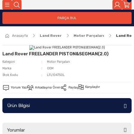
Geri Dön
PARÇA BUL
ar
Anasayfa
Land Rover
Motor Parçaları
Land Ro
nleri
Land Rover FREELANDER PISTON&SEGMAN(2.0)
Kategori
Motor Parçaları
Marka
OEM
Stok Kodu
LFL104750L
Karşılaştır
Yorum Yaz
Arkadaşına Öner
Paylaş
Ürün Bilgisi
Yorumlar