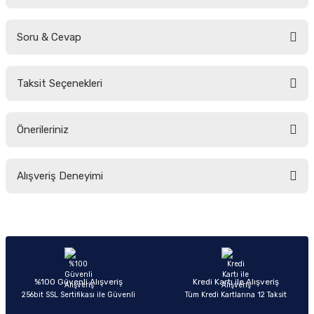
Soru & Cevap
Bu ürüne ilk yorumu siz yapın!
Taksit Seçenekleri
Yorum Yaz
Ürün hakkında henüz soru sorulmamış.
Önerileriniz
Soru Sor
Bu ürünün fiyat bilgisi, resim, ürün açıklamalarında ve diğer konularda
Alışveriş Deneyimi
yetersiz gördüğünüz noktaları öneri formunu kullanarak tarafımıza
iletebilirsiniz.
Görüş ve önerileriniz için teşekkür ederiz.
Sitemize ilk yorumu siz yapın!
Ürün resmi kalitesiz, bozuk veya görüntülenemiyor.
Ürün açıklamasında eksik bilgiler bulunuyor.
Deneyimini Paylaş
Ürün bilgilerinde hatalar bulunuyor.
%100 Güvenli Alışveriş
Kredi Kartı ile Alışveriş
256bit SSL Sertifikası ile Güvenli
Tüm Kredi Kartlarına 12 Taksit
Ürün fiyatı diğer sitelerden daha pahalı.