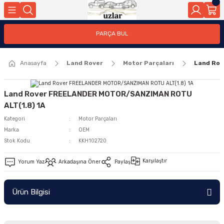
Geri Dön
PARÇA BUL
ar
Anasayfa
Land Rover
Motor Parçaları
Land Ro
nleri
Land Rover FREELANDER MOTOR/SANZIMAN ROTU
ALT(1.8) 1A
Kategori
Motor Parçaları
Marka
OEM
Stok Kodu
KKH102720
Karşılaştır
Yorum Yaz
Arkadaşına Öner
Paylaş
Ürün Bilgisi