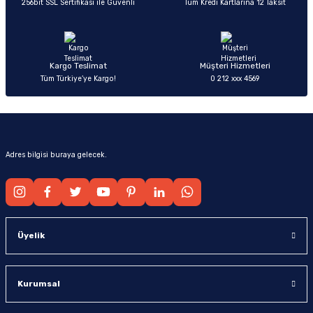
256bit SSL Sertifikası ile Güvenli
Tüm Kredi Kartlarına 12 Taksit
Ürün fiyatı diğer sitelerden daha pahalı.
Bu ürüne benzer farklı alternatifler olmalı.
Kargo Teslimat
Müşteri Hizmetleri
Tüm Türkiye’ye Kargo!
0 212 xxx 4569
Gönder
Adres bilgisi buraya gelecek.
Üyelik
Kurumsal