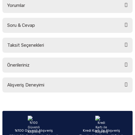
Yorumlar
Soru & Cevap
Bu ürüne ilk yorumu siz yapın!
Taksit Seçenekleri
Yorum Yaz
Ürün hakkında henüz soru sorulmamış.
Önerileriniz
Soru Sor
Bu ürünün fiyat bilgisi, resim, ürün açıklamalarında ve diğer konularda
Alışveriş Deneyimi
yetersiz gördüğünüz noktaları öneri formunu kullanarak tarafımıza
iletebilirsiniz.
Görüş ve önerileriniz için teşekkür ederiz.
Sitemize ilk yorumu siz yapın!
Ürün resmi kalitesiz, bozuk veya görüntülenemiyor.
Ürün açıklamasında eksik bilgiler bulunuyor.
Deneyimini Paylaş
Ürün bilgilerinde hatalar bulunuyor.
%100 Güvenli Alışveriş
Kredi Kartı ile Alışveriş