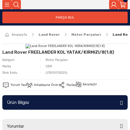
Geri Dön
PARÇA BUL
ar
Anasayfa
Land Rover
Motor Parçaları
Land Rov
nleri
Land Rover FREELANDER KOL YATAK/KIRMIZI/8(1.8)
Kategori
Motor Parçaları
Marka
OEM
Stok Kodu
LFB00015020L
Karşılaştır
Yorum Yaz
Arkadaşına Öner
Paylaş
Ürün Bilgisi
Yorumlar