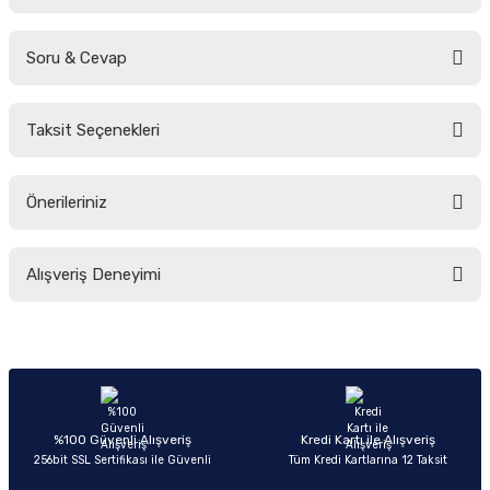
Soru & Cevap
Bu ürüne ilk yorumu siz yapın!
Taksit Seçenekleri
Yorum Yaz
Ürün hakkında henüz soru sorulmamış.
Önerileriniz
Soru Sor
Bu ürünün fiyat bilgisi, resim, ürün açıklamalarında ve diğer konularda
Alışveriş Deneyimi
yetersiz gördüğünüz noktaları öneri formunu kullanarak tarafımıza
iletebilirsiniz.
Görüş ve önerileriniz için teşekkür ederiz.
Sitemize ilk yorumu siz yapın!
Ürün resmi kalitesiz, bozuk veya görüntülenemiyor.
Ürün açıklamasında eksik bilgiler bulunuyor.
Deneyimini Paylaş
Ürün bilgilerinde hatalar bulunuyor.
%100 Güvenli Alışveriş
Kredi Kartı ile Alışveriş
256bit SSL Sertifikası ile Güvenli
Tüm Kredi Kartlarına 12 Taksit
Ürün fiyatı diğer sitelerden daha pahalı.