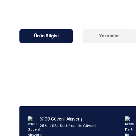
Ürün Bilgisi
Yorumlar
Bu ürünün fiyat bilgisi, resim, ürün açıklamalarında ve diğer k
Görüş ve önerileriniz için teşekkür ederiz.
Ürün resmi kalitesiz, bozuk veya görüntülenemiyor.
Ürün açıklamasında eksik bilgiler bulunuyor.
Ürün bilgilerinde hatalar bulunuyor.
%100 Güvenli Alışveriş
Ürün fiyatı diğer sitelerden daha pahalı.
256bit SSL Sertifikası ile Güvenli
Bu ürüne benzer farklı alternatifler olmalı.