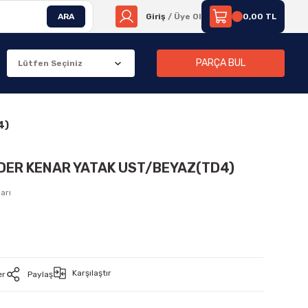
ARA
Giriş
/ Üye Ol
0,00 TL
PARÇA BUL
4)
DER KENAR YATAK UST/BEYAZ(TD4)
arı
Karşılaştır
er
Paylaş