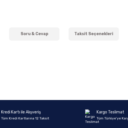
Soru & Cevap
Taksit Seçenekleri
onularda yetersiz gördüğünüz noktaları öneri formunu kullanarak tarafımıza 
Ürün hakkında henüz soru sorulmamış.
Bu ürüne ilk yorumu siz yapın!
Sitemize ilk yorumu siz yapın!
Deneyimini Paylaş
Yorum Yaz
Soru Sor
Kredi Kartı ile Alışveriş
Kargo Teslimat
Tüm Kredi Kartlarına 12 Taksit
Tüm Türkiye’ye Kar