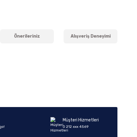
Önerileriniz
Alışveriş Deneyimi
iletebilirsiniz.
Müşteri Hizmetleri
go!
0 212 xxx 4569