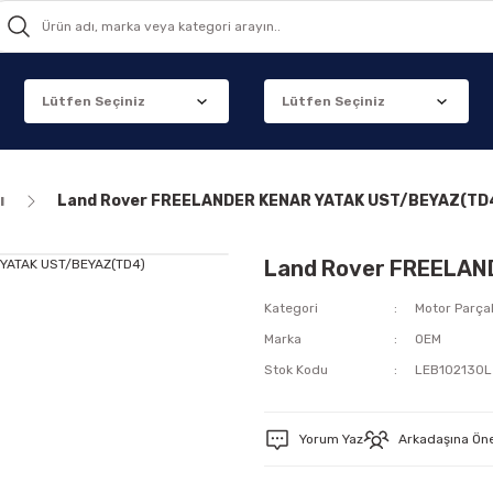
ı
Land Rover FREELANDER KENAR YATAK UST/BEYAZ(TD
Land Rover FREELAN
Kategori
Motor Parçal
Marka
OEM
Stok Kodu
LEB102130L
Yorum Yaz
Arkadaşına Ön