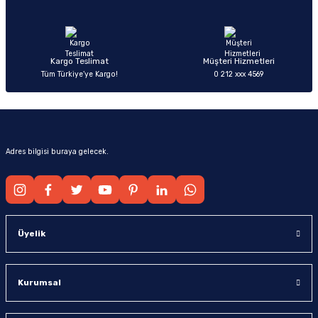
Ürün fiyatı diğer sitelerden daha pahalı.
Bu ürüne benzer farklı alternatifler olmalı.
Kargo Teslimat
Müşteri Hizmetleri
Tüm Türkiye’ye Kargo!
0 212 xxx 4569
Gönder
Adres bilgisi buraya gelecek.
Üyelik
Kurumsal