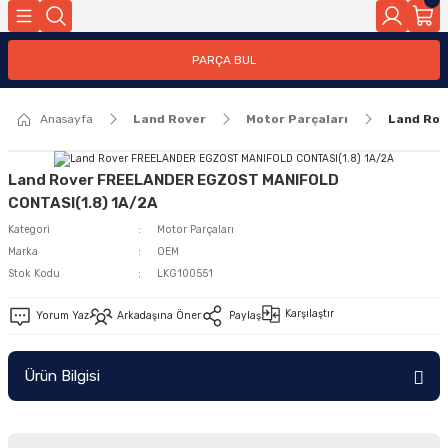
Geri Dön
PARÇA BUL
ar
Anasayfa
Land Rover
Motor Parçaları
Land Rov
nleri
Land Rover FREELANDER EGZOST MANIFOLD
CONTASI(1.8) 1A/2A
Kategori
Motor Parçaları
Marka
OEM
Stok Kodu
LKG100551
Karşılaştır
Yorum Yaz
Arkadaşına Öner
Paylaş
Ürün Bilgisi