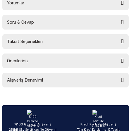
Yorumlar
Soru & Cevap
Bu ürüne ilk yorumu siz yapın!
Taksit Seçenekleri
Yorum Yaz
Ürün hakkında henüz soru sorulmamış.
Önerileriniz
Soru Sor
Bu ürünün fiyat bilgisi, resim, ürün açıklamalarında ve diğer konularda
Alışveriş Deneyimi
yetersiz gördüğünüz noktaları öneri formunu kullanarak tarafımıza
iletebilirsiniz.
Görüş ve önerileriniz için teşekkür ederiz.
Sitemize ilk yorumu siz yapın!
Ürün resmi kalitesiz, bozuk veya görüntülenemiyor.
Ürün açıklamasında eksik bilgiler bulunuyor.
Deneyimini Paylaş
Ürün bilgilerinde hatalar bulunuyor.
%100 Güvenli Alışveriş
Kredi Kartı ile Alışveriş
256bit SSL Sertifikası ile Güvenli
Tüm Kredi Kartlarına 12 Taksit