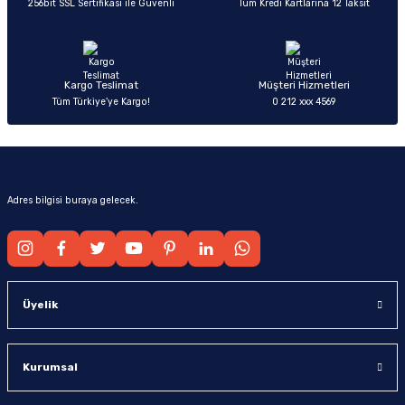
256bit SSL Sertifikası ile Güvenli
Tüm Kredi Kartlarına 12 Taksit
Ürün fiyatı diğer sitelerden daha pahalı.
Bu ürüne benzer farklı alternatifler olmalı.
Kargo Teslimat
Müşteri Hizmetleri
Tüm Türkiye’ye Kargo!
0 212 xxx 4569
Gönder
Adres bilgisi buraya gelecek.
Üyelik
Kurumsal