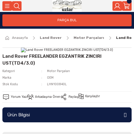
Geri Dön
PARÇA BUL
ar
Anasayfa
Land Rover
Motor Parçaları
Land Rov
nleri
Land Rover FREELANDER EGZANTRIK ZINCIRI
UST(TD4/3.0)
Kategori
Motor Parçaları
Marka
OEM
Stok Kodu
LHN100840L
Karşılaştır
Yorum Yaz
Arkadaşına Öner
Paylaş
Ürün Bilgisi