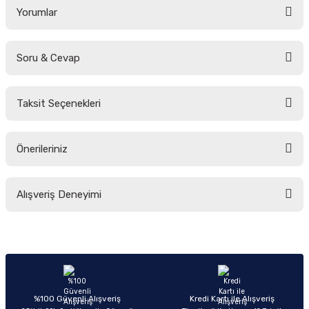
Yorumlar
Soru & Cevap
Bu ürüne ilk yorumu siz yapın!
Taksit Seçenekleri
Yorum Yaz
Ürün hakkında henüz soru sorulmamış.
Önerileriniz
Soru Sor
Bu ürünün fiyat bilgisi, resim, ürün açıklamalarında ve diğer konularda
Alışveriş Deneyimi
yetersiz gördüğünüz noktaları öneri formunu kullanarak tarafımıza
iletebilirsiniz.
Görüş ve önerileriniz için teşekkür ederiz.
Sitemize ilk yorumu siz yapın!
Ürün resmi kalitesiz, bozuk veya görüntülenemiyor.
Ürün açıklamasında eksik bilgiler bulunuyor.
Deneyimini Paylaş
Ürün bilgilerinde hatalar bulunuyor.
%100 Güvenli Alışveriş
Kredi Kartı ile Alışveriş