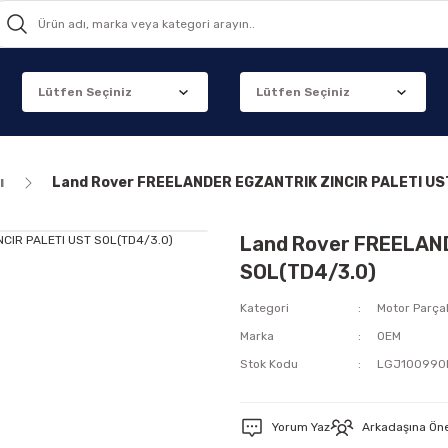
ı
Land Rover FREELANDER EGZANTRIK ZINCIR PALETI US
Land Rover FREELAN
SOL(TD4/3.0)
Kategori
Motor Parçal
Marka
OEM
Stok Kodu
LGJ100990
Yorum Yaz
Arkadaşına Ön