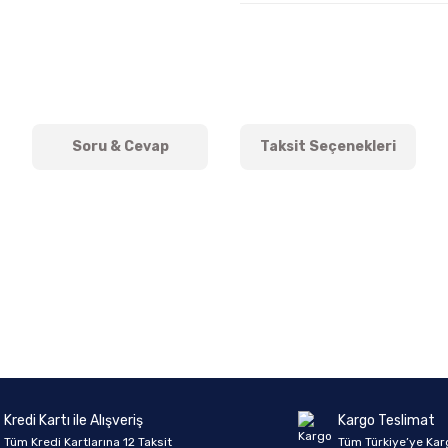
Soru & Cevap
Taksit Seçenekleri
onularda yetersiz gördüğünüz noktaları öneri formunu kullanarak tarafımıza 
Ürün hakkında henüz soru sorulmamış.
Bu ürüne ilk yorumu siz yapın!
Sitemize ilk yorumu siz yapın!
Deneyimini Paylaş
Yorum Yaz
Soru Sor
Kredi Kartı ile Alışveriş
Kargo Teslimat
Tüm Kredi Kartlarına 12 Taksit
Tüm Türkiye’ye Kar