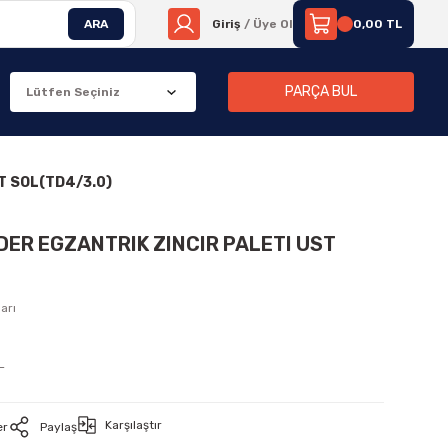
ARA
Giriş
/ Üye Ol
0,00 TL
PARÇA BUL
T SOL(TD4/3.0)
DER EGZANTRIK ZINCIR PALETI UST
arı
L
Karşılaştır
er
Paylaş