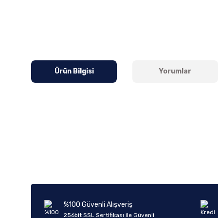
Ürün Bilgisi
Yorumlar
Bu ürünün fiyat bilgisi, resim, ürün açıklamalarında ve diğer k
Görüş ve önerileriniz için teşekkür ederiz.
Ürün resmi kalitesiz, bozuk veya görüntülenemiyor.
Ürün açıklamasında eksik bilgiler bulunuyor.
Ürün bilgilerinde hatalar bulunuyor.
%100 Güvenli Alışveriş
Ürün fiyatı diğer sitelerden daha pahalı.
256bit SSL Sertifikası ile Güvenli