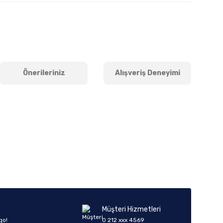
Önerileriniz
Alışveriş Deneyimi
iletebilirsiniz.
Müşteri Hizmetleri
go!
0 212 xxx 4569