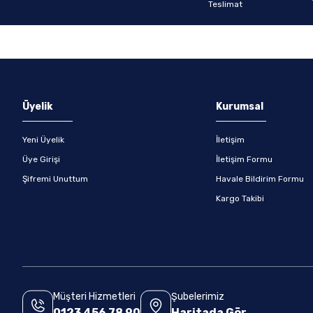
Gönder
Üyelik
Kurumsal
Yeni Üyelik
İletişim
Üye Girişi
İletişim Formu
Şifremi Unuttum
Havale Bildirim Formu
Kargo Takibi
Müşteri Hizmetleri
Şubelerimiz
0123 456 78 90
Haritada Gör