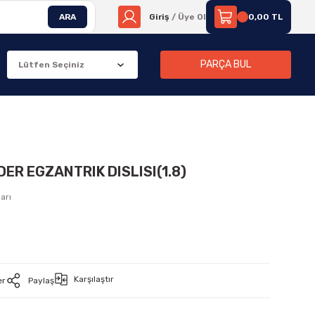
ARA
Giriş
/ Üye Ol
0,00 TL
PARÇA BUL
ER EGZANTRIK DISLISI(1.8)
arı
L
Karşılaştır
er
Paylaş