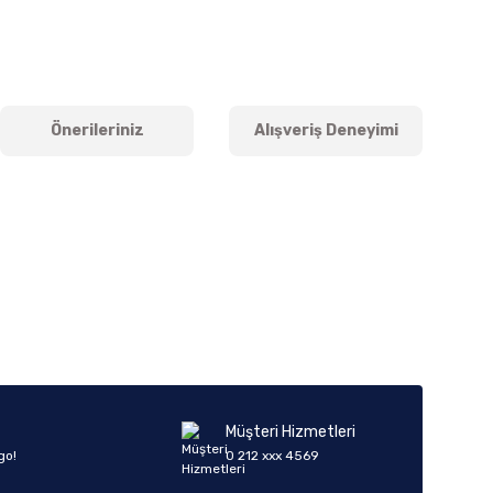
Önerileriniz
Alışveriş Deneyimi
iletebilirsiniz.
Müşteri Hizmetleri
go!
0 212 xxx 4569