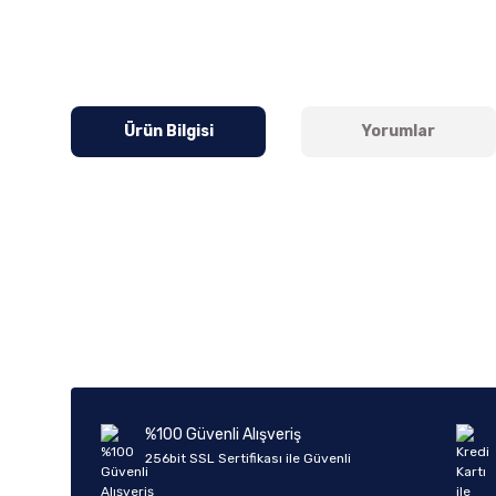
Ürün Bilgisi
Yorumlar
Bu ürünün fiyat bilgisi, resim, ürün açıklamalarında ve diğer k
Görüş ve önerileriniz için teşekkür ederiz.
Ürün resmi kalitesiz, bozuk veya görüntülenemiyor.
Ürün açıklamasında eksik bilgiler bulunuyor.
Ürün bilgilerinde hatalar bulunuyor.
%100 Güvenli Alışveriş
Ürün fiyatı diğer sitelerden daha pahalı.
256bit SSL Sertifikası ile Güvenli
Bu ürüne benzer farklı alternatifler olmalı.