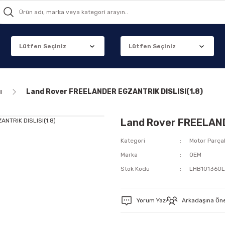
ı
Land Rover FREELANDER EGZANTRIK DISLISI(1.8)
Land Rover FREELAND
Kategori
Motor Parçal
Marka
OEM
Stok Kodu
LHB101360
Yorum Yaz
Arkadaşına Ön