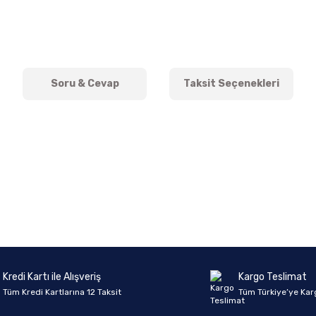
Soru & Cevap
Taksit Seçenekleri
onularda yetersiz gördüğünüz noktaları öneri formunu kullanarak tarafımıza 
Ürün hakkında henüz soru sorulmamış.
Bu ürüne ilk yorumu siz yapın!
Sitemize ilk yorumu siz yapın!
Deneyimini Paylaş
Yorum Yaz
Soru Sor
Kredi Kartı ile Alışveriş
Kargo Teslimat
Tüm Kredi Kartlarına 12 Taksit
Tüm Türkiye’ye Kar