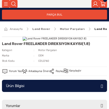
Geri Dön
PARÇA BUL
ar
Anasayfa
Land Rover
Motor Parçaları
Land Rov
nleri
Land Rover FREELANDER DIREKSIYON KAYISI(1.8)
Kategori
Motor Parçaları
Marka
OEM
Stok Kodu
CDU2160
Karşılaştır
Yorum Yaz
Arkadaşına Öner
Paylaş
Ürün Bilgisi
Yorumlar