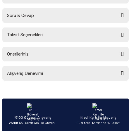
Soru & Cevap
Bu ürüne ilk yorumu siz yapın!
Taksit Seçenekleri
Yorum Yaz
Ürün hakkında henüz soru sorulmamış.
Önerileriniz
Soru Sor
Bu ürünün fiyat bilgisi, resim, ürün açıklamalarında ve diğer konularda
Alışveriş Deneyimi
yetersiz gördüğünüz noktaları öneri formunu kullanarak tarafımıza
iletebilirsiniz.
Görüş ve önerileriniz için teşekkür ederiz.
Sitemize ilk yorumu siz yapın!
Ürün resmi kalitesiz, bozuk veya görüntülenemiyor.
Ürün açıklamasında eksik bilgiler bulunuyor.
Deneyimini Paylaş
Ürün bilgilerinde hatalar bulunuyor.
%100 Güvenli Alışveriş
Kredi Kartı ile Alışveriş
256bit SSL Sertifikası ile Güvenli
Tüm Kredi Kartlarına 12 Taksit
Ürün fiyatı diğer sitelerden daha pahalı.