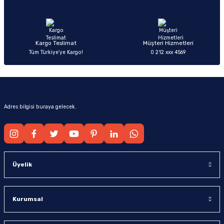
Ürün fiyatı diğer sitelerden daha pahalı.
Bu ürüne benzer farklı alternatifler olmalı.
Kargo Teslimat
Müşteri Hizmetleri
Tüm Türkiye’ye Kargo!
0 212 xxx 4569
Gönder
Adres bilgisi buraya gelecek.
Üyelik
Kurumsal