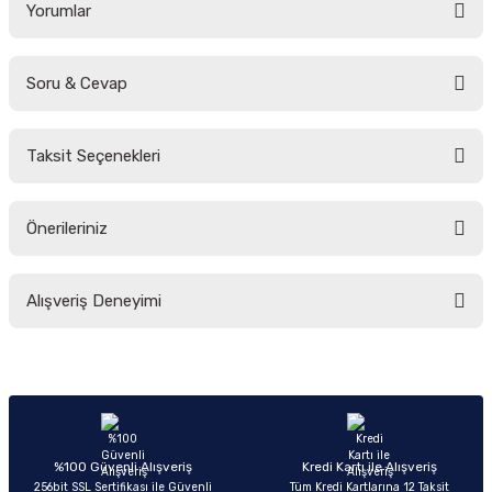
Yorumlar
Soru & Cevap
Bu ürüne ilk yorumu siz yapın!
Taksit Seçenekleri
Yorum Yaz
Ürün hakkında henüz soru sorulmamış.
Önerileriniz
Soru Sor
Bu ürünün fiyat bilgisi, resim, ürün açıklamalarında ve diğer konularda
Alışveriş Deneyimi
yetersiz gördüğünüz noktaları öneri formunu kullanarak tarafımıza
iletebilirsiniz.
Görüş ve önerileriniz için teşekkür ederiz.
Sitemize ilk yorumu siz yapın!
Ürün resmi kalitesiz, bozuk veya görüntülenemiyor.
Ürün açıklamasında eksik bilgiler bulunuyor.
Deneyimini Paylaş
Ürün bilgilerinde hatalar bulunuyor.
%100 Güvenli Alışveriş
Kredi Kartı ile Alışveriş
256bit SSL Sertifikası ile Güvenli
Tüm Kredi Kartlarına 12 Taksit