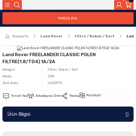
Geri Dön
PARÇA BUL
ar
Anasayfa
Land Rover
Filtre / Bakım / Sarf
Land
nleri
Land Rover FREELANDER CLASSIC POLEN
FILTRE(1.8/TD4) 1A/2A
Kategori
Filtre / Bakım / Sarf
Marka
OEM
Stok Kodu
LR029773
Karşılaştır
Yorum Yaz
Arkadaşına Öner
Paylaş
Ürün Bilgisi