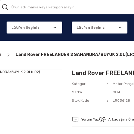
ı
Land Rover FREELANDER 2 SAMANDRA/BUYUK 2.0L(LR
Land Rover FREELAN
Kategori
Motor Parçal
Marka
OEM
Stok Kodu
LR036128
Yorum Yaz
Arkadaşına Ön