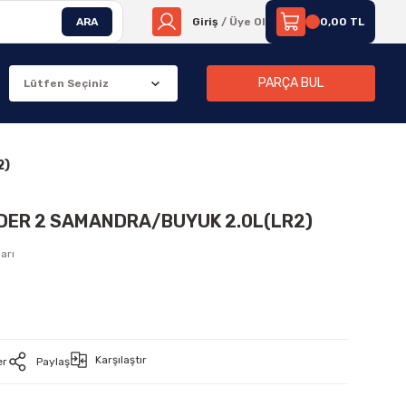
ARA
Giriş
/ Üye Ol
0,00 TL
PARÇA BUL
2)
DER 2 SAMANDRA/BUYUK 2.0L(LR2)
arı
Karşılaştır
er
Paylaş