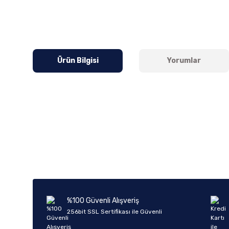
Ürün Bilgisi
Yorumlar
Bu ürünün fiyat bilgisi, resim, ürün açıklamalarında ve diğer k
Görüş ve önerileriniz için teşekkür ederiz.
Ürün resmi kalitesiz, bozuk veya görüntülenemiyor.
Ürün açıklamasında eksik bilgiler bulunuyor.
Ürün bilgilerinde hatalar bulunuyor.
%100 Güvenli Alışveriş
Ürün fiyatı diğer sitelerden daha pahalı.
256bit SSL Sertifikası ile Güvenli
Bu ürüne benzer farklı alternatifler olmalı.