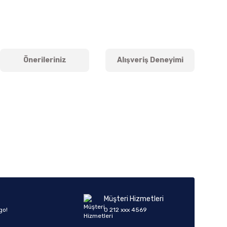
Önerileriniz
Alışveriş Deneyimi
iletebilirsiniz.
Müşteri Hizmetleri
go!
0 212 xxx 4569