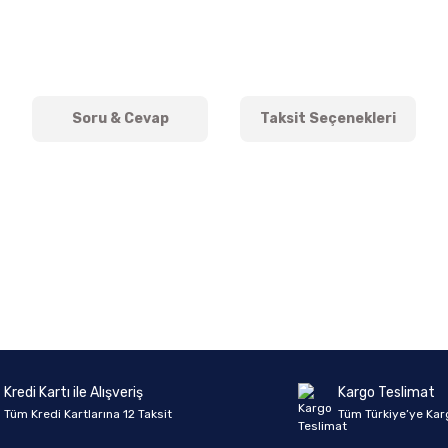
Soru & Cevap
Taksit Seçenekleri
onularda yetersiz gördüğünüz noktaları öneri formunu kullanarak tarafımıza 
Ürün hakkında henüz soru sorulmamış.
Bu ürüne ilk yorumu siz yapın!
Sitemize ilk yorumu siz yapın!
Deneyimini Paylaş
Yorum Yaz
Soru Sor
Kredi Kartı ile Alışveriş
Kargo Teslimat
Tüm Kredi Kartlarına 12 Taksit
Tüm Türkiye’ye Kar