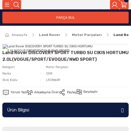
Geri Dön
PARÇA BUL
ar
Anasayfa
Land Rover
Motor Parçaları
Land Ro
nleri
Land Rover DISCOVERY SPORT TURBO SU CIKIS HORTUMU
2.0L(VOGUE/SPORT/EVOQUE/NWD SPORT)
Kategori
Motor Parçaları
Marka
OEM
Stok Kodu
LR086649
Karşılaştır
Yorum Yaz
Arkadaşına Öner
Paylaş
Ürün Bilgisi