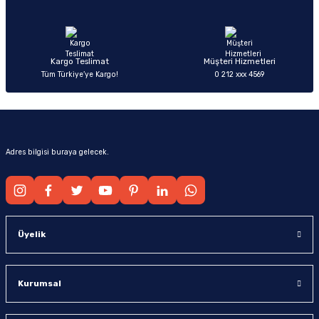
Ürün fiyatı diğer sitelerden daha pahalı.
Bu ürüne benzer farklı alternatifler olmalı.
Kargo Teslimat
Müşteri Hizmetleri
Tüm Türkiye’ye Kargo!
0 212 xxx 4569
Gönder
Adres bilgisi buraya gelecek.
Üyelik
Kurumsal