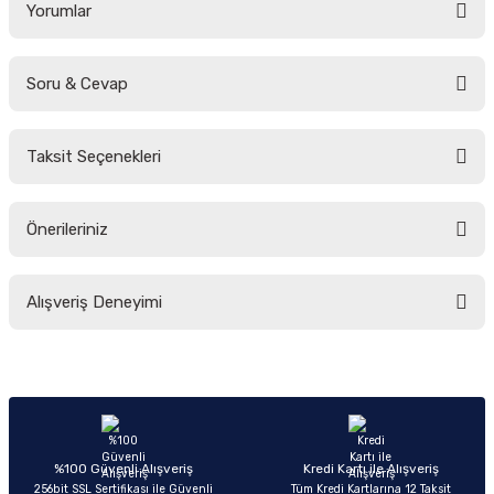
Yorumlar
Soru & Cevap
Bu ürüne ilk yorumu siz yapın!
Taksit Seçenekleri
Yorum Yaz
Ürün hakkında henüz soru sorulmamış.
Önerileriniz
Soru Sor
Bu ürünün fiyat bilgisi, resim, ürün açıklamalarında ve diğer konularda
Alışveriş Deneyimi
yetersiz gördüğünüz noktaları öneri formunu kullanarak tarafımıza
iletebilirsiniz.
Görüş ve önerileriniz için teşekkür ederiz.
Sitemize ilk yorumu siz yapın!
Ürün resmi kalitesiz, bozuk veya görüntülenemiyor.
Ürün açıklamasında eksik bilgiler bulunuyor.
Deneyimini Paylaş
Ürün bilgilerinde hatalar bulunuyor.
%100 Güvenli Alışveriş
Kredi Kartı ile Alışveriş
256bit SSL Sertifikası ile Güvenli
Tüm Kredi Kartlarına 12 Taksit