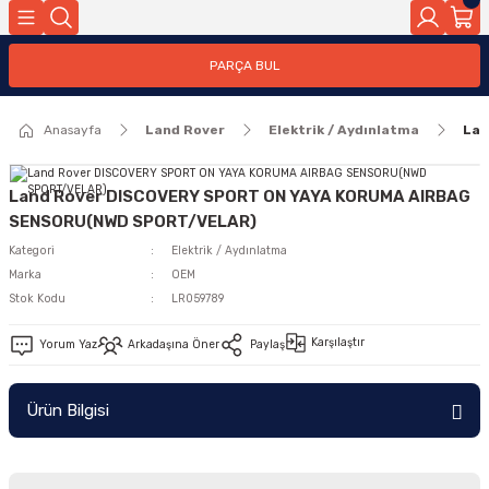
Geri Dön
PARÇA BUL
ar
Anasayfa
Land Rover
Elektrik / Aydınlatma
Lan
nleri
Land Rover DISCOVERY SPORT ON YAYA KORUMA AIRBAG
SENSORU(NWD SPORT/VELAR)
Kategori
Elektrik / Aydınlatma
Marka
OEM
Stok Kodu
LR059789
Karşılaştır
Yorum Yaz
Arkadaşına Öner
Paylaş
Ürün Bilgisi