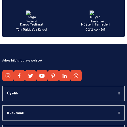
Ürün fiyatı diğer sitelerden daha pahalı.
Bu ürüne benzer farklı alternatifler olmalı.
Kargo Teslimat
Müşteri Hizmetleri
Tüm Türkiye’ye Kargo!
0 212 xxx 4569
Gönder
Adres bilgisi buraya gelecek.
Üyelik
Kurumsal