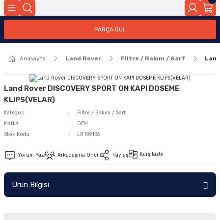
Geri Dön
PARÇA BUL
ar
Anasayfa
Land Rover
Filtre / Bakım / Sarf
Land
nleri
Land Rover DISCOVERY SPORT ON KAPI DOSEME
KLIPS(VELAR)
Kategori
Filtre / Bakım / Sarf
Marka
OEM
Stok Kodu
LR109136
Karşılaştır
Yorum Yaz
Arkadaşına Öner
Paylaş
Ürün Bilgisi