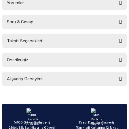
Yorumlar
Soru & Cevap
Bu ürüne ilk yorumu siz yapın!
Taksit Seçenekleri
Yorum Yaz
Ürün hakkında henüz soru sorulmamış.
Önerileriniz
Soru Sor
Bu ürünün fiyat bilgisi, resim, ürün açıklamalarında ve diğer konularda
Alışveriş Deneyimi
yetersiz gördüğünüz noktaları öneri formunu kullanarak tarafımıza
iletebilirsiniz.
Görüş ve önerileriniz için teşekkür ederiz.
Sitemize ilk yorumu siz yapın!
Ürün resmi kalitesiz, bozuk veya görüntülenemiyor.
Ürün açıklamasında eksik bilgiler bulunuyor.
Deneyimini Paylaş
Ürün bilgilerinde hatalar bulunuyor.
%100 Güvenli Alışveriş
Kredi Kartı ile Alışveriş
256bit SSL Sertifikası ile Güvenli
Tüm Kredi Kartlarına 12 Taksit