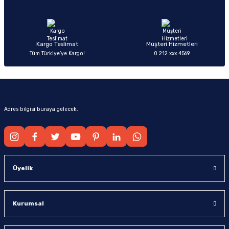
Ürün fiyatı diğer sitelerden daha pahalı.
Bu ürüne benzer farklı alternatifler olmalı.
Kargo Teslimat
Müşteri Hizmetleri
Tüm Türkiye’ye Kargo!
0 212 xxx 4569
Gönder
Adres bilgisi buraya gelecek.
Üyelik
Kurumsal