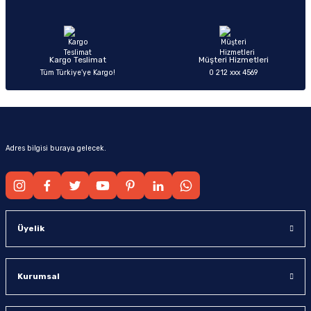
Ürün fiyatı diğer sitelerden daha pahalı.
Bu ürüne benzer farklı alternatifler olmalı.
Kargo Teslimat
Müşteri Hizmetleri
Tüm Türkiye’ye Kargo!
0 212 xxx 4569
Gönder
Adres bilgisi buraya gelecek.
Üyelik
Kurumsal