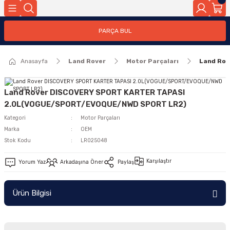
Geri Dön
PARÇA BUL
ar
Anasayfa
Land Rover
Motor Parçaları
Land Ro
nleri
Land Rover DISCOVERY SPORT KARTER TAPASI
2.0L(VOGUE/SPORT/EVOQUE/NWD SPORT LR2)
Kategori
Motor Parçaları
Marka
OEM
Stok Kodu
LR025048
Karşılaştır
Yorum Yaz
Arkadaşına Öner
Paylaş
Ürün Bilgisi