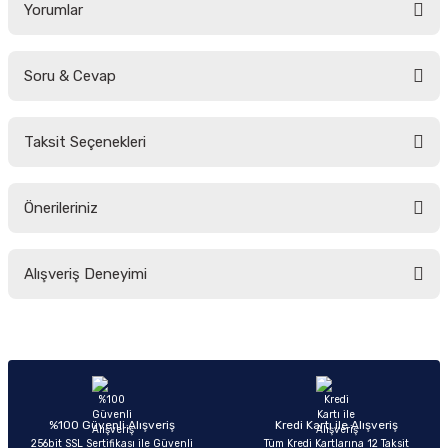
Yorumlar
Soru & Cevap
Bu ürüne ilk yorumu siz yapın!
Taksit Seçenekleri
Yorum Yaz
Ürün hakkında henüz soru sorulmamış.
Önerileriniz
Soru Sor
Bu ürünün fiyat bilgisi, resim, ürün açıklamalarında ve diğer konularda
Alışveriş Deneyimi
yetersiz gördüğünüz noktaları öneri formunu kullanarak tarafımıza
iletebilirsiniz.
Görüş ve önerileriniz için teşekkür ederiz.
Sitemize ilk yorumu siz yapın!
Ürün resmi kalitesiz, bozuk veya görüntülenemiyor.
Ürün açıklamasında eksik bilgiler bulunuyor.
Deneyimini Paylaş
Ürün bilgilerinde hatalar bulunuyor.
%100 Güvenli Alışveriş
Kredi Kartı ile Alışveriş
256bit SSL Sertifikası ile Güvenli
Tüm Kredi Kartlarına 12 Taksit