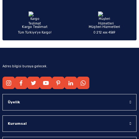
Ürün fiyatı diğer sitelerden daha pahalı.
Bu ürüne benzer farklı alternatifler olmalı.
Kargo Teslimat
Müşteri Hizmetleri
Tüm Türkiye’ye Kargo!
0 212 xxx 4569
Gönder
Adres bilgisi buraya gelecek.
Üyelik
Kurumsal