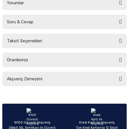
Yorumlar
Soru & Cevap
Bu ürüne ilk yorumu siz yapın!
Taksit Seçenekleri
Yorum Yaz
Ürün hakkında henüz soru sorulmamış.
Önerileriniz
Soru Sor
Bu ürünün fiyat bilgisi, resim, ürün açıklamalarında ve diğer konularda
Alışveriş Deneyimi
yetersiz gördüğünüz noktaları öneri formunu kullanarak tarafımıza
iletebilirsiniz.
Görüş ve önerileriniz için teşekkür ederiz.
Sitemize ilk yorumu siz yapın!
Ürün resmi kalitesiz, bozuk veya görüntülenemiyor.
Ürün açıklamasında eksik bilgiler bulunuyor.
Deneyimini Paylaş
Ürün bilgilerinde hatalar bulunuyor.
%100 Güvenli Alışveriş
Kredi Kartı ile Alışveriş
256bit SSL Sertifikası ile Güvenli
Tüm Kredi Kartlarına 12 Taksit