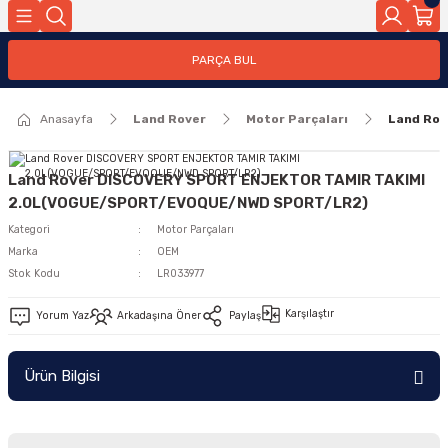
Geri Dön
PARÇA BUL
ar
Anasayfa
Land Rover
Motor Parçaları
Land Ro
nleri
Land Rover DISCOVERY SPORT ENJEKTOR TAMIR TAKIMI
2.0L(VOGUE/SPORT/EVOQUE/NWD SPORT/LR2)
Kategori
Motor Parçaları
Marka
OEM
Stok Kodu
LR033977
Karşılaştır
Yorum Yaz
Arkadaşına Öner
Paylaş
Ürün Bilgisi